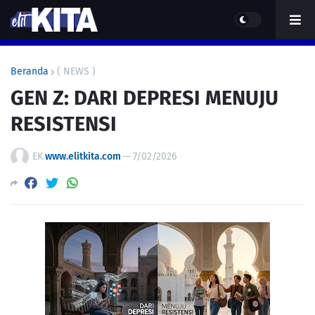
Beranda
( NEWS )
GEN Z: DARI DEPRESI MENUJU
RESISTENSI
EK
www.elitkita.com
—
7/02/2026