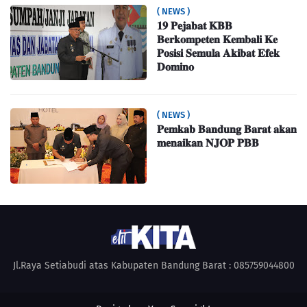
( NEWS )
𝟏𝟗 𝐏𝐞𝐣𝐚𝐛𝐚𝐭 𝐊𝐁𝐁
𝐁𝐞𝐫𝐤𝐨𝐦𝐩𝐞𝐭𝐞𝐧 𝐊𝐞𝐦𝐛𝐚𝐥𝐢 𝐊𝐞
𝐏𝐨𝐬𝐢𝐬𝐢 𝐒𝐞𝐦𝐮𝐥𝐚 𝐀𝐤𝐢𝐛𝐚𝐭 𝐄𝐟𝐞𝐤
𝐃𝐨𝐦𝐢𝐧𝐨
( NEWS )
𝐏𝐞𝐦𝐤𝐚𝐛 𝐁𝐚𝐧𝐝𝐮𝐧𝐠 𝐁𝐚𝐫𝐚𝐭 𝐚𝐤𝐚𝐧
𝐦𝐞𝐧𝐚𝐢𝐤𝐚𝐧 𝐍𝐉𝐎𝐏 𝐏𝐁𝐁
Jl.Raya Setiabudi atas Kabupaten Bandung Barat : 085759044800