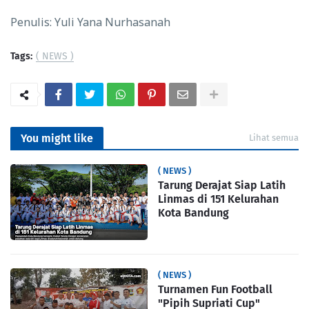
Penulis: Yuli Yana Nurhasanah
Tags:
( NEWS )
You might like
Lihat semua
( NEWS )
Tarung Derajat Siap Latih
Linmas di 151 Kelurahan
Kota Bandung
( NEWS )
Turnamen Fun Football
"Pipih Supriati Cup"