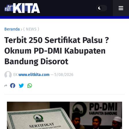
Beranda
( NEWS )
Terbit 250 Sertifikat Palsu ?
Oknum PD-DMI Kabupaten
Bandung Disorot
EK
www.elitkita.com
—
5/08/2026