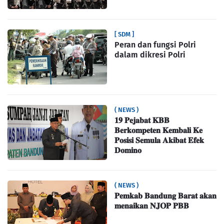
[ SDM ]
Peran dan fungsi Polri
dalam dikresi Polri
( NEWS )
𝟏𝟗 𝐏𝐞𝐣𝐚𝐛𝐚𝐭 𝐊𝐁𝐁
𝐁𝐞𝐫𝐤𝐨𝐦𝐩𝐞𝐭𝐞𝐧 𝐊𝐞𝐦𝐛𝐚𝐥𝐢 𝐊𝐞
𝐏𝐨𝐬𝐢𝐬𝐢 𝐒𝐞𝐦𝐮𝐥𝐚 𝐀𝐤𝐢𝐛𝐚𝐭 𝐄𝐟𝐞𝐤
𝐃𝐨𝐦𝐢𝐧𝐨
( NEWS )
𝐏𝐞𝐦𝐤𝐚𝐛 𝐁𝐚𝐧𝐝𝐮𝐧𝐠 𝐁𝐚𝐫𝐚𝐭 𝐚𝐤𝐚𝐧
𝐦𝐞𝐧𝐚𝐢𝐤𝐚𝐧 𝐍𝐉𝐎𝐏 𝐏𝐁𝐁