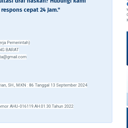
ultasi draf naskah? Hubungi kami
respons cepat 24 Jam."
erja Pemerintah)
UNG BARAT
rita@gmail.com
ian, SH., M.KN : 86 Tanggal 13 September 2024
omor AHU-016119.AH.01.30.Tahun 2022