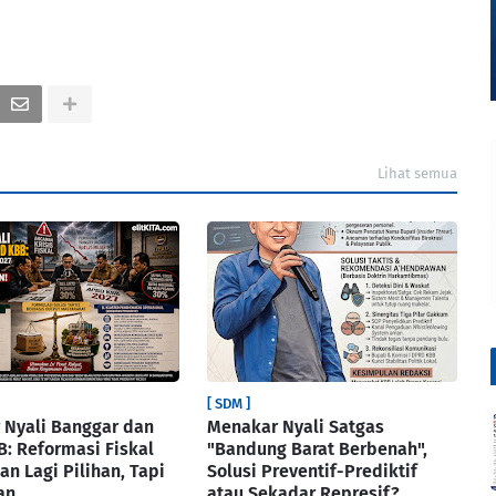
Lihat semua
[ SDM ]
 Nyali Banggar dan
Menakar Nyali Satgas
: Reformasi Fiskal
"Bandung Barat Berbenah",
an Lagi Pilihan, Tapi
Solusi Preventif-Prediktif
an
atau Sekadar Represif?