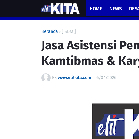
HOME
NEWS
DES
Beranda
[ SDM ]
Jasa Asistensi Pe
Kamtibmas & Kar
EK
www.elitkita.com
—
6/04/2026