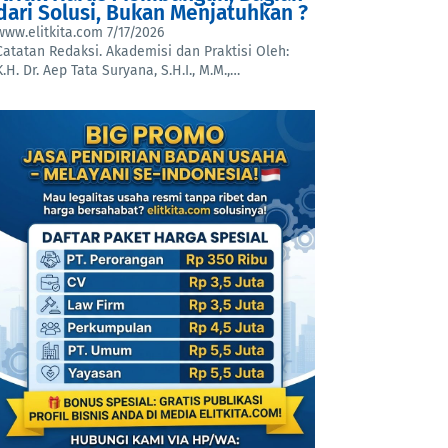
dari Solusi, Bukan Menjatuhkan ?
www.elitkita.com
7/17/2026
Catatan Redaksi. Akademisi dan Praktisi Oleh:
K.H. Dr. Aep Tata Suryana, S.H.I., M.M.,…