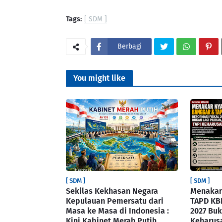
Tags:
[ SDM ]
Berbagi
You might like
[ SDM ]
[ SDM ]
Sekilas Kekhasan Negara
Menakar
Kepulauan Pemersatu dari
TAPD KBB
Masa ke Masa di Indonesia :
2027 Buk
Kini Kabinet Merah Putih
Keharus