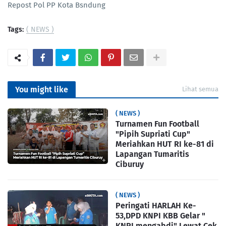
Repost Pol PP Kota Bsndung
Tags:
( NEWS )
You might like
Lihat semua
( NEWS )
Turnamen Fun Football
"Pipih Supriati Cup"
Meriahkan HUT RI ke-81 di
Lapangan Tumaritis
Ciburuy
( NEWS )
Peringati HARLAH Ke-
53,DPD KNPI KBB Gelar "
KNPI mengabdi" Lewat Cek