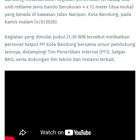
unit reklame jenis bando berukuran 4 x 12 meter (dua muka)
yang berada di kawasan Jalan Naripan, Kota Bandung, pada
Kamis malam (4/6/2026).
Kegiatan yang dimulai pukul 21.30 WIB tersebut melibatkan
personel Satpol PP Kota Bandung bersama unsur pendukung
lainnya, didampingi Tim Penertiban Internal (PTI), Satgas
BKO, serta dukungan tim teknis dan instansi terkait.