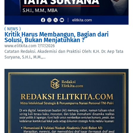
( NEWS )
Kritik Harus Membangun, Bagian dari
Solusi, Bukan Menjatuhkan ?
www.elitkita.com
7/17/2026
Catatan Redaksi. Akademisi dan Praktisi Oleh: K.H. Dr. Aep Tata
Suryana, S.H.I., M.M.,…