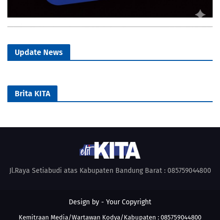
Update News
Brita KITA
Jl.Raya Setiabudi atas Kabupaten Bandung Barat : 085759044800
Design by -
Your Copyright
Kemitraan Media/Wartawan Kodya/Kabupaten : 085759044800