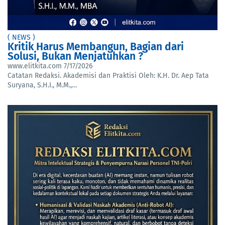
( NEWS )
Kritik Harus Membangun, Bagian dari
Solusi, Bukan Menjatuhkan ?
www.elitkita.com
7/17/2026
Catatan Redaksi. Akademisi dan Praktisi Oleh: K.H. Dr. Aep Tata
Suryana, S.H.I., M.M.,…