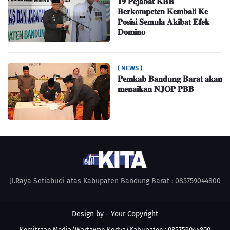
𝟏𝟗 𝐏𝐞𝐣𝐚𝐛𝐚𝐭 𝐊𝐁𝐁
𝐁𝐞𝐫𝐤𝐨𝐦𝐩𝐞𝐭𝐞𝐧 𝐊𝐞𝐦𝐛𝐚𝐥𝐢 𝐊𝐞
𝐏𝐨𝐬𝐢𝐬𝐢 𝐒𝐞𝐦𝐮𝐥𝐚 𝐀𝐤𝐢𝐛𝐚𝐭 𝐄𝐟𝐞𝐤
𝐃𝐨𝐦𝐢𝐧𝐨
( NEWS )
𝐏𝐞𝐦𝐤𝐚𝐛 𝐁𝐚𝐧𝐝𝐮𝐧𝐠 𝐁𝐚𝐫𝐚𝐭 𝐚𝐤𝐚𝐧
𝐦𝐞𝐧𝐚𝐢𝐤𝐚𝐧 𝐍𝐉𝐎𝐏 𝐏𝐁𝐁
Jl.Raya Setiabudi atas Kabupaten Bandung Barat : 085759044800
Design by -
Your Copyright
Kemitraan Media/Wartawan Kodya/Kabupaten : 085759044800