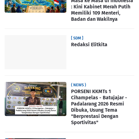
Masa ke Masa di Indonesia
: Kini Kabinet Merah Putih
Memiliki 109 Menteri,
Badan dan Wakilnya
[ SDM ]
Redaksi Elitkita
( NEWS )
PORSENI KKMTs 1
Cihampelas - Batujajar -
Padalarang 2026 Resmi
Dibuka, Usung Tema
"Berprestasi Dengan
Sportivitas"