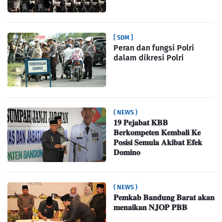
[ SDM ]
Peran dan fungsi Polri
dalam dikresi Polri
( NEWS )
𝟏𝟗 𝐏𝐞𝐣𝐚𝐛𝐚𝐭 𝐊𝐁𝐁
𝐁𝐞𝐫𝐤𝐨𝐦𝐩𝐞𝐭𝐞𝐧 𝐊𝐞𝐦𝐛𝐚𝐥𝐢 𝐊𝐞
𝐏𝐨𝐬𝐢𝐬𝐢 𝐒𝐞𝐦𝐮𝐥𝐚 𝐀𝐤𝐢𝐛𝐚𝐭 𝐄𝐟𝐞𝐤
𝐃𝐨𝐦𝐢𝐧𝐨
( NEWS )
𝐏𝐞𝐦𝐤𝐚𝐛 𝐁𝐚𝐧𝐝𝐮𝐧𝐠 𝐁𝐚𝐫𝐚𝐭 𝐚𝐤𝐚𝐧
𝐦𝐞𝐧𝐚𝐢𝐤𝐚𝐧 𝐍𝐉𝐎𝐏 𝐏𝐁𝐁