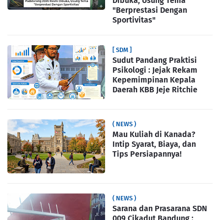
Dibuka, Usung Tema
"Berprestasi Dengan
Sportivitas"
[ SDM ]
Sudut Pandang Praktisi
Psikologi : Jejak Rekam
Kepemimpinan Kepala
Daerah KBB Jeje Ritchie
( NEWS )
Mau Kuliah di Kanada?
Intip Syarat, Biaya, dan
Tips Persiapannya!
( NEWS )
Sarana dan Prasarana SDN
009 Cikadut Bandung :