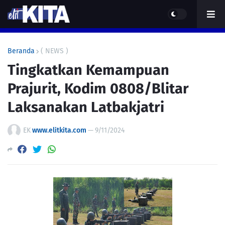
Beranda
( NEWS )
Tingkatkan Kemampuan
Prajurit, Kodim 0808/Blitar
Laksanakan Latbakjatri
EK
www.elitkita.com
—
9/11/2024