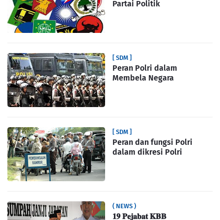
Partai Politik
[ SDM ]
Peran Polri dalam
Membela Negara
[ SDM ]
Peran dan fungsi Polri
dalam dikresi Polri
( NEWS )
𝟏𝟗 𝐏𝐞𝐣𝐚𝐛𝐚𝐭 𝐊𝐁𝐁