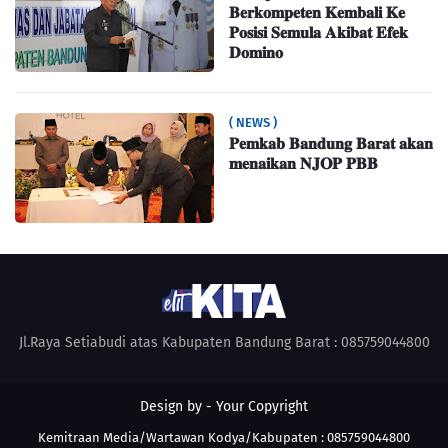
𝐁𝐞𝐫𝐤𝐨𝐦𝐩𝐞𝐭𝐞𝐧 𝐊𝐞𝐦𝐛𝐚𝐥𝐢 𝐊𝐞
𝐏𝐨𝐬𝐢𝐬𝐢 𝐒𝐞𝐦𝐮𝐥𝐚 𝐀𝐤𝐢𝐛𝐚𝐭 𝐄𝐟𝐞𝐤
𝐃𝐨𝐦𝐢𝐧𝐨
( NEWS )
𝐏𝐞𝐦𝐤𝐚𝐛 𝐁𝐚𝐧𝐝𝐮𝐧𝐠 𝐁𝐚𝐫𝐚𝐭 𝐚𝐤𝐚𝐧
𝐦𝐞𝐧𝐚𝐢𝐤𝐚𝐧 𝐍𝐉𝐎𝐏 𝐏𝐁𝐁
Jl.Raya Setiabudi atas Kabupaten Bandung Barat : 085759044800
Design by -
Your Copyright
Kemitraan Media/Wartawan Kodya/Kabupaten : 085759044800