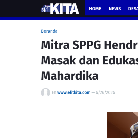
HOME
NEWS
DES
Beranda
Mitra SPPG Hendr
Masak dan Edukas
Mahardika
EK
www.elitkita.com
—
6/26/2026