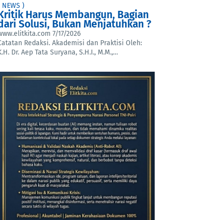
( NEWS )
Kritik Harus Membangun, Bagian
dari Solusi, Bukan Menjatuhkan ?
www.elitkita.com
7/17/2026
Catatan Redaksi. Akademisi dan Praktisi Oleh:
K.H. Dr. Aep Tata Suryana, S.H.I., M.M.,…