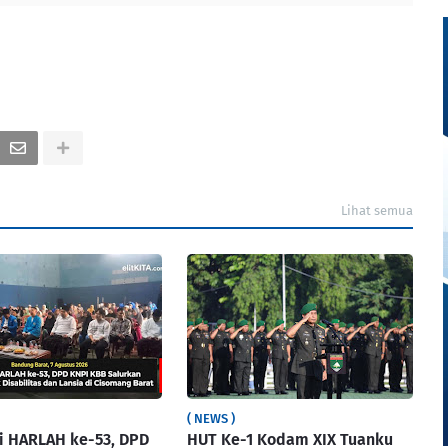
Lihat semua
( NEWS )
i HARLAH ke-53, DPD
HUT Ke-1 Kodam XIX Tuanku