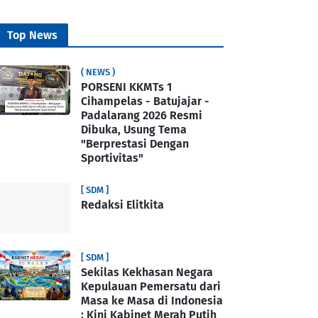
Top News
( NEWS )
PORSENI KKMTs 1
Cihampelas - Batujajar -
Padalarang 2026 Resmi
Dibuka, Usung Tema
"Berprestasi Dengan
Sportivitas"
[ SDM ]
Redaksi Elitkita
[ SDM ]
Sekilas Kekhasan Negara
Kepulauan Pemersatu dari
Masa ke Masa di Indonesia
: Kini Kabinet Merah Putih