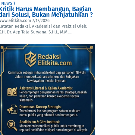
( NEWS )
Kritik Harus Membangun, Bagian
dari Solusi, Bukan Menjatuhkan ?
www.elitkita.com
7/17/2026
Catatan Redaksi. Akademisi dan Praktisi Oleh:
K.H. Dr. Aep Tata Suryana, S.H.I., M.M.,…