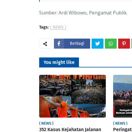
Sumber: Ardi Wibowo, Pengamat Publik.
Tags:
( NEWS )
Berbagi
You might like
( NEWS )
( NEWS )
352 Kasus Kejahatan Jalanan
Peringat