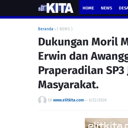
HOME
NEWS
DES
Beranda
( NEWS )
Dukungan Moril M
Erwin dan Awangg
Praperadilan SP3 
Masyarakat.
EK
www.elitkita.com
—
6/22/2026