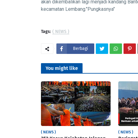
akan dikembalikan lagi menjadi kandang Ban
kecamatan Lembang."Pungkasnya"
Tags:
( NEWS )
Berbagi
You might like
( NEWS )
( NEWS )