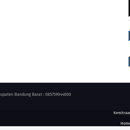
abupaten Bandung Barat : 085759044800
Kemitraa
Hom