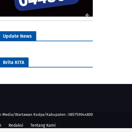
Update News
Brita KITA
n Media/Wartawan Kodya/Kabupaten : 085759044800
e
Redaksi
Tentang Kami