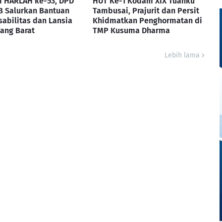
i HARLAH ke-53, DPD
HUT Ke-1 Kodam XIX Tuanku
B Salurkan Bantuan
Tambusai, Prajurit dan Persit
sabilitas dan Lansia
Khidmatkan Penghormatan di
ang Barat
TMP Kusuma Dharma
Lebih lama