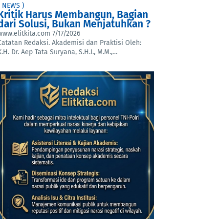
( NEWS )
Kritik Harus Membangun, Bagian
dari Solusi, Bukan Menjatuhkan ?
www.elitkita.com
7/17/2026
Catatan Redaksi. Akademisi dan Praktisi Oleh:
K.H. Dr. Aep Tata Suryana, S.H.I., M.M.,…