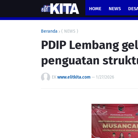
HOME
NEWS
DES
Beranda
( NEWS )
PDIP Lembang gel
penguatan struktu
EK
www.elitkita.com
—
1/27/2026