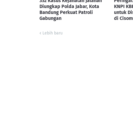
352 Kasus Kejahatan Jalanan
Peringat
Diungkap Polda Jabar, Kota
KNPI KB
Bandung Perkuat Patroli
untuk Di
Gabungan
di Cisom
Lebih baru