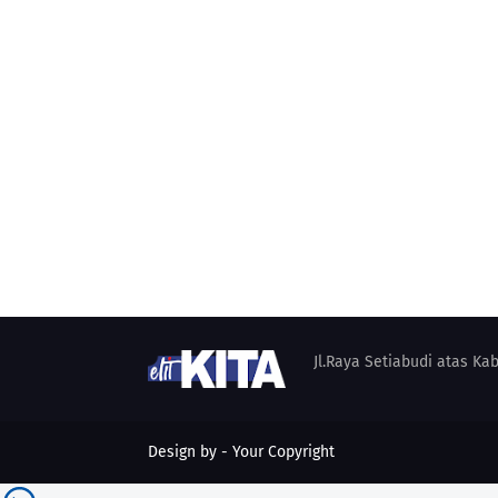
Jl.Raya Setiabudi atas K
Design by -
Your Copyright