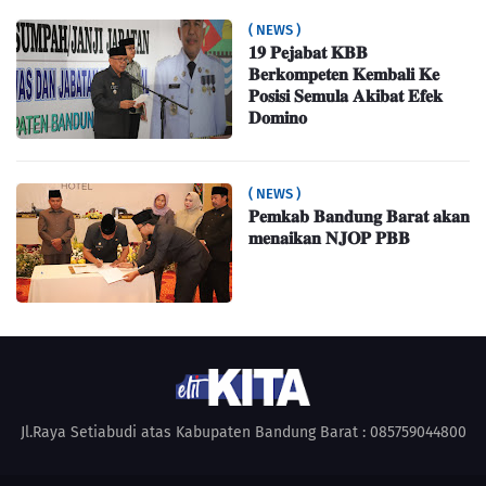
( NEWS )
𝟏𝟗 𝐏𝐞𝐣𝐚𝐛𝐚𝐭 𝐊𝐁𝐁
𝐁𝐞𝐫𝐤𝐨𝐦𝐩𝐞𝐭𝐞𝐧 𝐊𝐞𝐦𝐛𝐚𝐥𝐢 𝐊𝐞
𝐏𝐨𝐬𝐢𝐬𝐢 𝐒𝐞𝐦𝐮𝐥𝐚 𝐀𝐤𝐢𝐛𝐚𝐭 𝐄𝐟𝐞𝐤
𝐃𝐨𝐦𝐢𝐧𝐨
( NEWS )
𝐏𝐞𝐦𝐤𝐚𝐛 𝐁𝐚𝐧𝐝𝐮𝐧𝐠 𝐁𝐚𝐫𝐚𝐭 𝐚𝐤𝐚𝐧
𝐦𝐞𝐧𝐚𝐢𝐤𝐚𝐧 𝐍𝐉𝐎𝐏 𝐏𝐁𝐁
Jl.Raya Setiabudi atas Kabupaten Bandung Barat : 085759044800