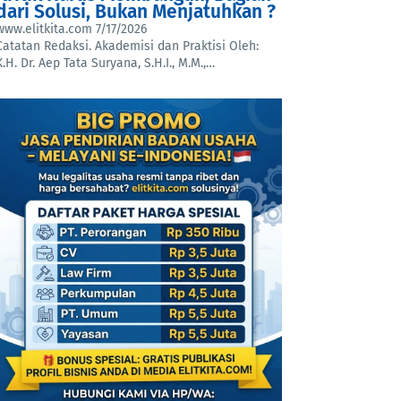
dari Solusi, Bukan Menjatuhkan ?
www.elitkita.com
7/17/2026
Catatan Redaksi. Akademisi dan Praktisi Oleh:
K.H. Dr. Aep Tata Suryana, S.H.I., M.M.,…