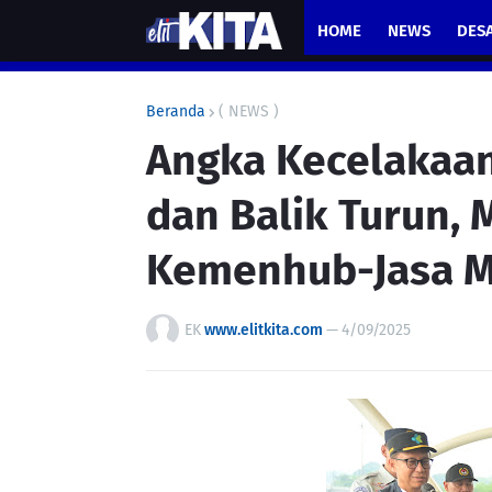
HOME
NEWS
DES
Beranda
( NEWS )
Angka Kecelakaan
dan Balik Turun, 
Kemenhub-Jasa M
EK
www.elitkita.com
—
4/09/2025