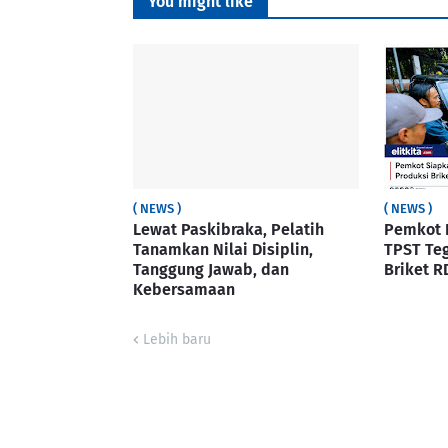
You might like
( NEWS )
( NEWS )
Lewat Paskibraka, Pelatih
Pemkot 
Tanamkan Nilai Disiplin,
TPST Te
Tanggung Jawab, dan
Briket R
Kebersamaan
Lebih baru