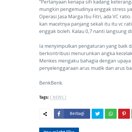
"Pertanyaan kenapa sih kadang keteranga
mungkin pengemudinya enggak stress ya. J
Operasi Jasa Marga Ibu Fitri, ada VC rati
kan macetnya panjang sekali itu itu vc rat
enggak boleh. Kalau 0,7 nanti langsung d
Ia menyimpulkan pengaturan yang baik da
berkontribusi menurunkan angka kecelakaa
Menkes mengaku bahagia dengan upaya da
penyelenggaraan arus mudik dan arus bal
BenkBenk.
Tags:
( NEWS )
Berbagi