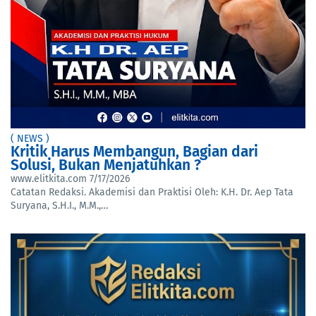
( NEWS )
Kritik Harus Membangun, Bagian dari
Solusi, Bukan Menjatuhkan ?
www.elitkita.com
7/17/2026
Catatan Redaksi. Akademisi dan Praktisi Oleh: K.H. Dr. Aep Tata
Suryana, S.H.I., M.M.,…