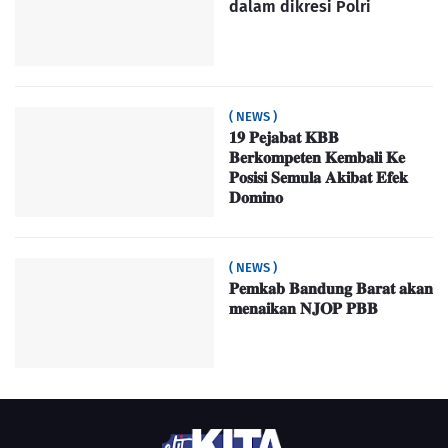
dalam dikresi Polri
( NEWS )
𝟏𝟗 𝐏𝐞𝐣𝐚𝐛𝐚𝐭 𝐊𝐁𝐁
𝐁𝐞𝐫𝐤𝐨𝐦𝐩𝐞𝐭𝐞𝐧 𝐊𝐞𝐦𝐛𝐚𝐥𝐢 𝐊𝐞
𝐏𝐨𝐬𝐢𝐬𝐢 𝐒𝐞𝐦𝐮𝐥𝐚 𝐀𝐤𝐢𝐛𝐚𝐭 𝐄𝐟𝐞𝐤
𝐃𝐨𝐦𝐢𝐧𝐨
( NEWS )
𝐏𝐞𝐦𝐤𝐚𝐛 𝐁𝐚𝐧𝐝𝐮𝐧𝐠 𝐁𝐚𝐫𝐚𝐭 𝐚𝐤𝐚𝐧
𝐦𝐞𝐧𝐚𝐢𝐤𝐚𝐧 𝐍𝐉𝐎𝐏 𝐏𝐁𝐁