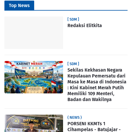
Top News
[ SDM ]
Redaksi Elitkita
[ SDM ]
Sekilas Kekhasan Negara
Kepulauan Pemersatu dari
Masa ke Masa di Indonesia
: Kini Kabinet Merah Putih
Memiliki 109 Menteri,
Badan dan Wakilnya
( NEWS )
PORSENI KKMTs 1
Cihampelas - Batujajar -