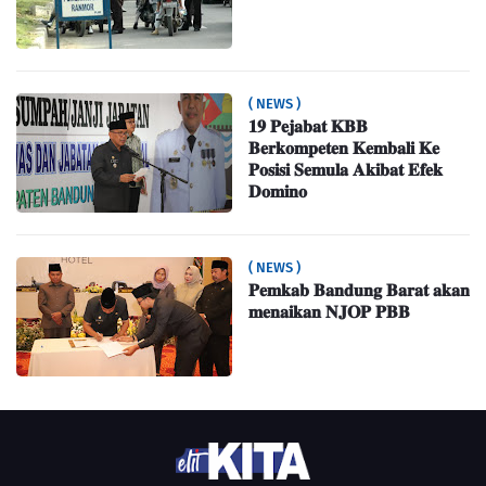
( NEWS )
𝟏𝟗 𝐏𝐞𝐣𝐚𝐛𝐚𝐭 𝐊𝐁𝐁
𝐁𝐞𝐫𝐤𝐨𝐦𝐩𝐞𝐭𝐞𝐧 𝐊𝐞𝐦𝐛𝐚𝐥𝐢 𝐊𝐞
𝐏𝐨𝐬𝐢𝐬𝐢 𝐒𝐞𝐦𝐮𝐥𝐚 𝐀𝐤𝐢𝐛𝐚𝐭 𝐄𝐟𝐞𝐤
𝐃𝐨𝐦𝐢𝐧𝐨
( NEWS )
𝐏𝐞𝐦𝐤𝐚𝐛 𝐁𝐚𝐧𝐝𝐮𝐧𝐠 𝐁𝐚𝐫𝐚𝐭 𝐚𝐤𝐚𝐧
𝐦𝐞𝐧𝐚𝐢𝐤𝐚𝐧 𝐍𝐉𝐎𝐏 𝐏𝐁𝐁