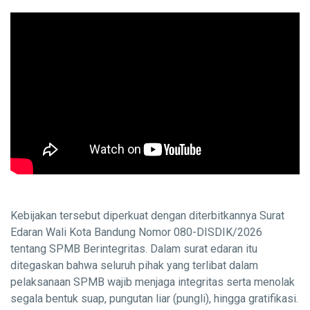
Kebijakan tersebut diperkuat dengan diterbitkannya Surat
Edaran Wali Kota Bandung Nomor 080-DISDIK/2026
tentang SPMB Berintegritas. Dalam surat edaran itu
ditegaskan bahwa seluruh pihak yang terlibat dalam
pelaksanaan SPMB wajib menjaga integritas serta menolak
segala bentuk suap, pungutan liar (pungli), hingga gratifikasi.