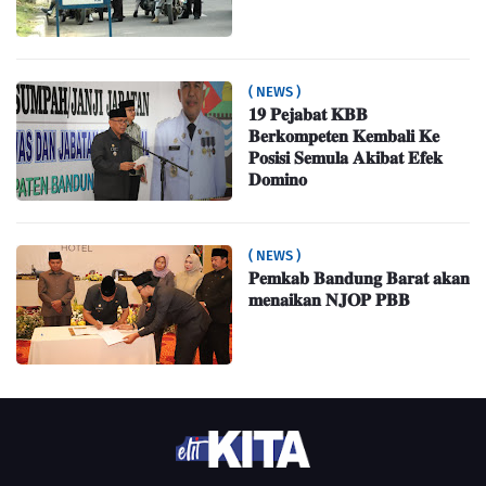
( NEWS )
𝟏𝟗 𝐏𝐞𝐣𝐚𝐛𝐚𝐭 𝐊𝐁𝐁
𝐁𝐞𝐫𝐤𝐨𝐦𝐩𝐞𝐭𝐞𝐧 𝐊𝐞𝐦𝐛𝐚𝐥𝐢 𝐊𝐞
𝐏𝐨𝐬𝐢𝐬𝐢 𝐒𝐞𝐦𝐮𝐥𝐚 𝐀𝐤𝐢𝐛𝐚𝐭 𝐄𝐟𝐞𝐤
𝐃𝐨𝐦𝐢𝐧𝐨
( NEWS )
𝐏𝐞𝐦𝐤𝐚𝐛 𝐁𝐚𝐧𝐝𝐮𝐧𝐠 𝐁𝐚𝐫𝐚𝐭 𝐚𝐤𝐚𝐧
𝐦𝐞𝐧𝐚𝐢𝐤𝐚𝐧 𝐍𝐉𝐎𝐏 𝐏𝐁𝐁