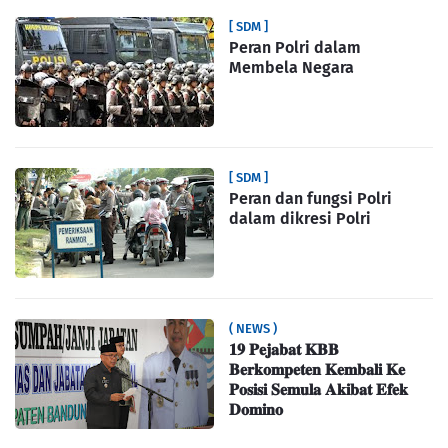
[ SDM ]
Peran Polri dalam
Membela Negara
[ SDM ]
Peran dan fungsi Polri
dalam dikresi Polri
( NEWS )
𝟏𝟗 𝐏𝐞𝐣𝐚𝐛𝐚𝐭 𝐊𝐁𝐁
𝐁𝐞𝐫𝐤𝐨𝐦𝐩𝐞𝐭𝐞𝐧 𝐊𝐞𝐦𝐛𝐚𝐥𝐢 𝐊𝐞
𝐏𝐨𝐬𝐢𝐬𝐢 𝐒𝐞𝐦𝐮𝐥𝐚 𝐀𝐤𝐢𝐛𝐚𝐭 𝐄𝐟𝐞𝐤
𝐃𝐨𝐦𝐢𝐧𝐨