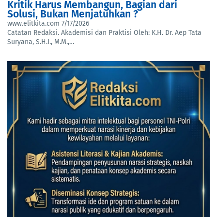
Kritik Harus Membangun, Bagian dari
Solusi, Bukan Menjatuhkan ?
www.elitkita.com
7/17/2026
Catatan Redaksi. Akademisi dan Praktisi Oleh: K.H. Dr. Aep Tata
Suryana, S.H.I., M.M.,…