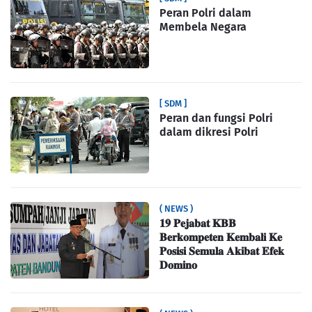
Peran Polri dalam
Membela Negara
[ SDM ]
Peran dan fungsi Polri
dalam dikresi Polri
( NEWS )
𝟏𝟗 𝐏𝐞𝐣𝐚𝐛𝐚𝐭 𝐊𝐁𝐁
𝐁𝐞𝐫𝐤𝐨𝐦𝐩𝐞𝐭𝐞𝐧 𝐊𝐞𝐦𝐛𝐚𝐥𝐢 𝐊𝐞
𝐏𝐨𝐬𝐢𝐬𝐢 𝐒𝐞𝐦𝐮𝐥𝐚 𝐀𝐤𝐢𝐛𝐚𝐭 𝐄𝐟𝐞𝐤
𝐃𝐨𝐦𝐢𝐧𝐨