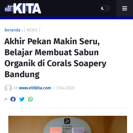
Beranda
( NEWS )
Akhir Pekan Makin Seru,
Belajar Membuat Sabun
Organik di Corals Soapery
Bandung
EK
www.elitkita.com
—
7/04/2026