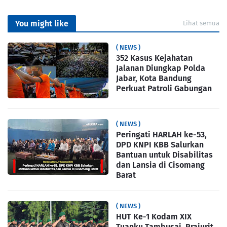
You might like
Lihat semua
( NEWS )
352 Kasus Kejahatan
Jalanan Diungkap Polda
Jabar, Kota Bandung
Perkuat Patroli Gabungan
( NEWS )
Peringati HARLAH ke-53,
DPD KNPI KBB Salurkan
Bantuan untuk Disabilitas
dan Lansia di Cisomang
Barat
( NEWS )
HUT Ke-1 Kodam XIX
Tuanku Tambusai, Prajurit