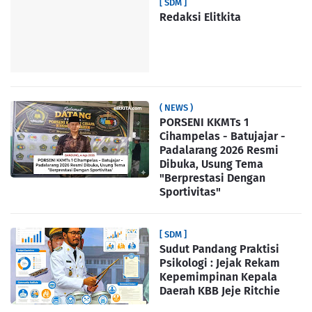
[ SDM ]
Redaksi Elitkita
( NEWS )
PORSENI KKMTs 1
Cihampelas - Batujajar -
Padalarang 2026 Resmi
Dibuka, Usung Tema
"Berprestasi Dengan
Sportivitas"
[ SDM ]
Sudut Pandang Praktisi
Psikologi : Jejak Rekam
Kepemimpinan Kepala
Daerah KBB Jeje Ritchie