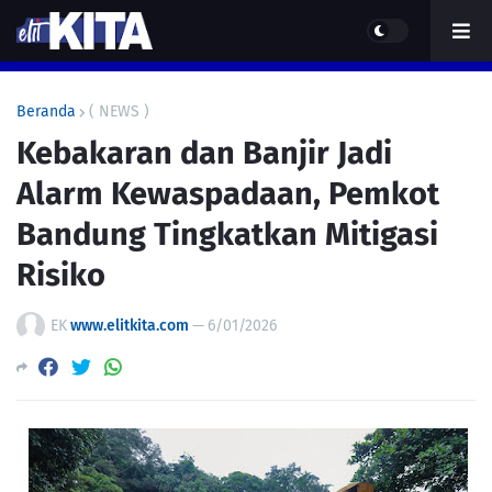
Beranda
( NEWS )
Kebakaran dan Banjir Jadi
Alarm Kewaspadaan, Pemkot
Bandung Tingkatkan Mitigasi
Risiko
EK
www.elitkita.com
—
6/01/2026