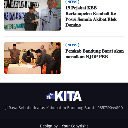
( NEWS )
𝟏𝟗 𝐏𝐞𝐣𝐚𝐛𝐚𝐭 𝐊𝐁𝐁
𝐁𝐞𝐫𝐤𝐨𝐦𝐩𝐞𝐭𝐞𝐧 𝐊𝐞𝐦𝐛𝐚𝐥𝐢 𝐊𝐞
𝐏𝐨𝐬𝐢𝐬𝐢 𝐒𝐞𝐦𝐮𝐥𝐚 𝐀𝐤𝐢𝐛𝐚𝐭 𝐄𝐟𝐞𝐤
𝐃𝐨𝐦𝐢𝐧𝐨
( NEWS )
𝐏𝐞𝐦𝐤𝐚𝐛 𝐁𝐚𝐧𝐝𝐮𝐧𝐠 𝐁𝐚𝐫𝐚𝐭 𝐚𝐤𝐚𝐧
𝐦𝐞𝐧𝐚𝐢𝐤𝐚𝐧 𝐍𝐉𝐎𝐏 𝐏𝐁𝐁
Jl.Raya Setiabudi atas Kabupaten Bandung Barat : 085759044800
Design by -
Your Copyright