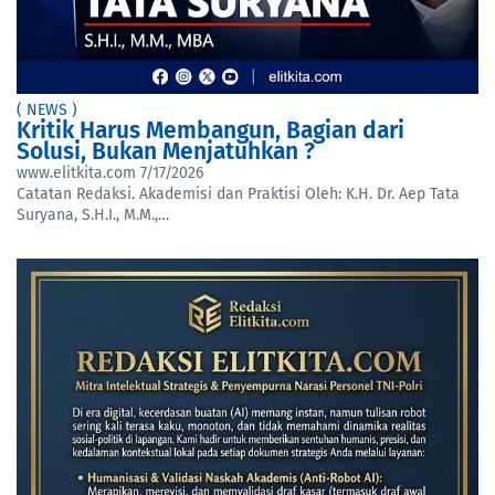
( NEWS )
Kritik Harus Membangun, Bagian dari
Solusi, Bukan Menjatuhkan ?
www.elitkita.com
7/17/2026
Catatan Redaksi. Akademisi dan Praktisi Oleh: K.H. Dr. Aep Tata
Suryana, S.H.I., M.M.,…