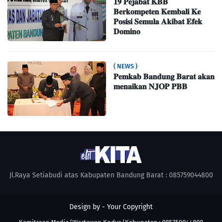
𝟏𝟗 𝐏𝐞𝐣𝐚𝐛𝐚𝐭 𝐊𝐁𝐁
𝐁𝐞𝐫𝐤𝐨𝐦𝐩𝐞𝐭𝐞𝐧 𝐊𝐞𝐦𝐛𝐚𝐥𝐢 𝐊𝐞
𝐏𝐨𝐬𝐢𝐬𝐢 𝐒𝐞𝐦𝐮𝐥𝐚 𝐀𝐤𝐢𝐛𝐚𝐭 𝐄𝐟𝐞𝐤
𝐃𝐨𝐦𝐢𝐧𝐨
( NEWS )
𝐏𝐞𝐦𝐤𝐚𝐛 𝐁𝐚𝐧𝐝𝐮𝐧𝐠 𝐁𝐚𝐫𝐚𝐭 𝐚𝐤𝐚𝐧
𝐦𝐞𝐧𝐚𝐢𝐤𝐚𝐧 𝐍𝐉𝐎𝐏 𝐏𝐁𝐁
Jl.Raya Setiabudi atas Kabupaten Bandung Barat : 085759044800
Design by -
Your Copyright