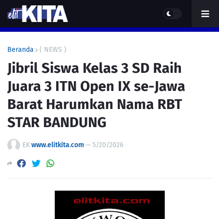
Beranda
( NEWS )
Jibril Siswa Kelas 3 SD Raih
Juara 3 ITN Open IX se-Jawa
Barat Harumkan Nama RBT
STAR BANDUNG
EK
www.elitkita.com
—
5/20/2026