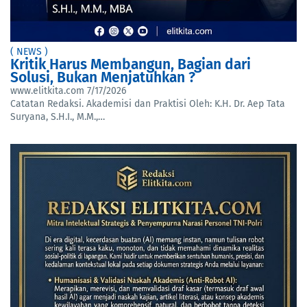
( NEWS )
Kritik Harus Membangun, Bagian dari
Solusi, Bukan Menjatuhkan ?
www.elitkita.com
7/17/2026
Catatan Redaksi. Akademisi dan Praktisi Oleh: K.H. Dr. Aep Tata
Suryana, S.H.I., M.M.,…