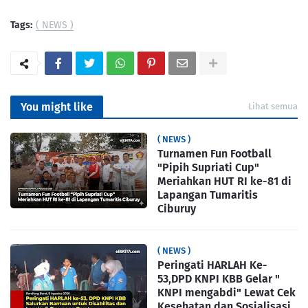
Tags:
( NEWS )
You might like
Lihat semua
( NEWS )
Turnamen Fun Football
"Pipih Supriati Cup"
Meriahkan HUT RI ke-81 di
Lapangan Tumaritis
Ciburuy
( NEWS )
Peringati HARLAH Ke-
53,DPD KNPI KBB Gelar "
KNPI mengabdi" Lewat Cek
Kesehatan dan Sosialisasi