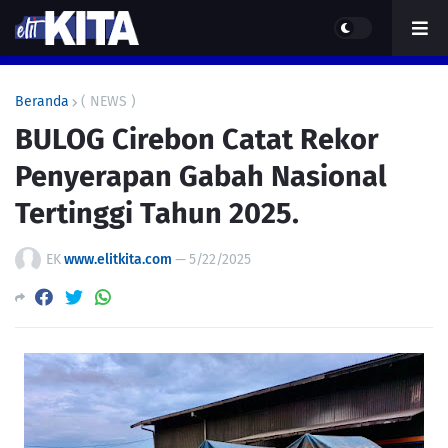
Beranda
( NEWS )
BULOG Cirebon Catat Rekor
Penyerapan Gabah Nasional
Tertinggi Tahun 2025.
EK
www.elitkita.com
—
5/22/2025