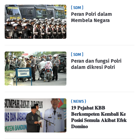
[ SDM ]
Peran Polri dalam
Membela Negara
[ SDM ]
Peran dan fungsi Polri
dalam dikresi Polri
( NEWS )
𝟏𝟗 𝐏𝐞𝐣𝐚𝐛𝐚𝐭 𝐊𝐁𝐁
𝐁𝐞𝐫𝐤𝐨𝐦𝐩𝐞𝐭𝐞𝐧 𝐊𝐞𝐦𝐛𝐚𝐥𝐢 𝐊𝐞
𝐏𝐨𝐬𝐢𝐬𝐢 𝐒𝐞𝐦𝐮𝐥𝐚 𝐀𝐤𝐢𝐛𝐚𝐭 𝐄𝐟𝐞𝐤
𝐃𝐨𝐦𝐢𝐧𝐨