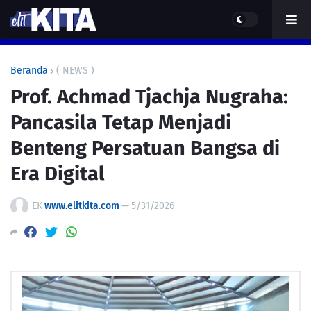
Beranda
( NEWS )
Prof. Achmad Tjachja Nugraha:
Pancasila Tetap Menjadi
Benteng Persatuan Bangsa di
Era Digital
EK
www.elitkita.com
—
5/31/2026