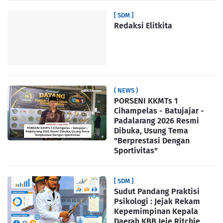
[ SDM ]
Redaksi Elitkita
( NEWS )
PORSENI KKMTs 1
Cihampelas - Batujajar -
Padalarang 2026 Resmi
Dibuka, Usung Tema
"Berprestasi Dengan
Sportivitas"
[ SDM ]
Sudut Pandang Praktisi
Psikologi : Jejak Rekam
Kepemimpinan Kepala
Daerah KBB Jeje Ritchie