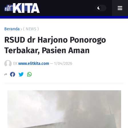
Beranda
( NEWS )
RSUD dr Harjono Ponorogo
Terbakar, Pasien Aman
EK
www.elitkita.com
—
1/04/2026