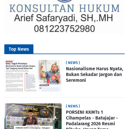
Top News
( NEWS )
Nasionalisme Harus Nyata,
Bukan Sekadar Jargon dan
Seremoni
( NEWS )
PORSENI KKMTs 1
Cihampelas - Batujajar -
Padalarang 2026 Resmi