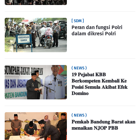
[ SDM ]
Peran dan fungsi Polri
dalam dikresi Polri
( NEWS )
𝟏𝟗 𝐏𝐞𝐣𝐚𝐛𝐚𝐭 𝐊𝐁𝐁
𝐁𝐞𝐫𝐤𝐨𝐦𝐩𝐞𝐭𝐞𝐧 𝐊𝐞𝐦𝐛𝐚𝐥𝐢 𝐊𝐞
𝐏𝐨𝐬𝐢𝐬𝐢 𝐒𝐞𝐦𝐮𝐥𝐚 𝐀𝐤𝐢𝐛𝐚𝐭 𝐄𝐟𝐞𝐤
𝐃𝐨𝐦𝐢𝐧𝐨
( NEWS )
𝐏𝐞𝐦𝐤𝐚𝐛 𝐁𝐚𝐧𝐝𝐮𝐧𝐠 𝐁𝐚𝐫𝐚𝐭 𝐚𝐤𝐚𝐧
𝐦𝐞𝐧𝐚𝐢𝐤𝐚𝐧 𝐍𝐉𝐎𝐏 𝐏𝐁𝐁