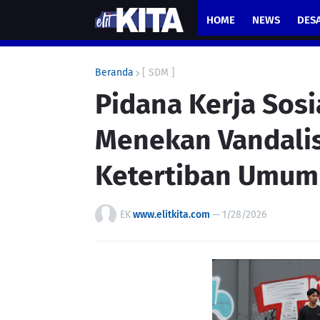
HOME
NEWS
DES
Beranda
[ SDM ]
Pidana Kerja Sosia
Menekan Vandali
Ketertiban Umum
EK
www.elitkita.com
—
1/28/2026