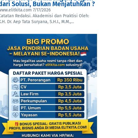
dari Solusi, Bukan Menjatuhkan ?
www.elitkita.com
7/17/2026
Catatan Redaksi. Akademisi dan Praktisi Oleh:
K.H. Dr. Aep Tata Suryana, S.H.I., M.M.,…