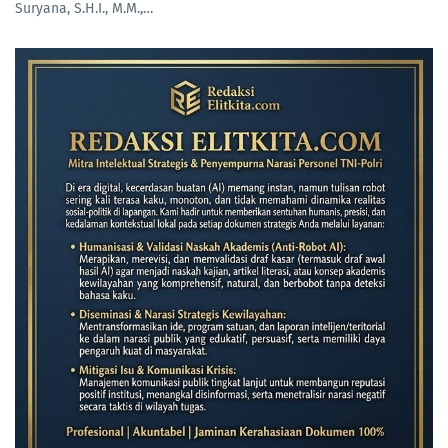
Suryana, S.H.I., M.M.,…