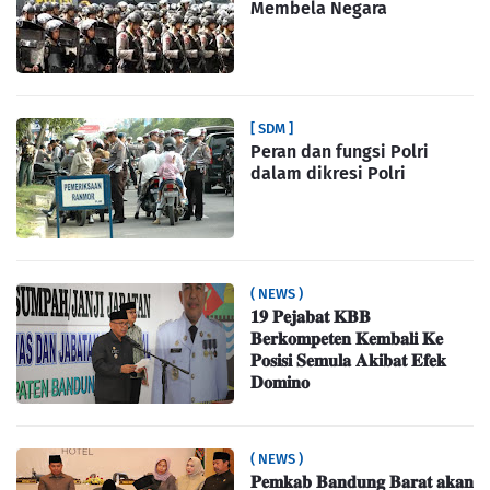
Membela Negara
[ SDM ]
Peran dan fungsi Polri
dalam dikresi Polri
( NEWS )
𝟏𝟗 𝐏𝐞𝐣𝐚𝐛𝐚𝐭 𝐊𝐁𝐁
𝐁𝐞𝐫𝐤𝐨𝐦𝐩𝐞𝐭𝐞𝐧 𝐊𝐞𝐦𝐛𝐚𝐥𝐢 𝐊𝐞
𝐏𝐨𝐬𝐢𝐬𝐢 𝐒𝐞𝐦𝐮𝐥𝐚 𝐀𝐤𝐢𝐛𝐚𝐭 𝐄𝐟𝐞𝐤
𝐃𝐨𝐦𝐢𝐧𝐨
( NEWS )
𝐏𝐞𝐦𝐤𝐚𝐛 𝐁𝐚𝐧𝐝𝐮𝐧𝐠 𝐁𝐚𝐫𝐚𝐭 𝐚𝐤𝐚𝐧