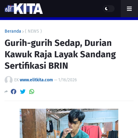
Beranda
( NEWS )
Gurih-gurih Sedap, Durian
Kawuk Raja Layak Sandang
Sertifikasi BRIN
EK
www.elitkita.com
—
1/16/2026