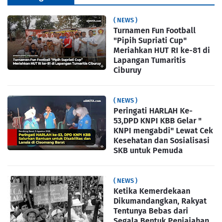
( NEWS )
Turnamen Fun Football
"Pipih Supriati Cup"
Meriahkan HUT RI ke-81 di
Lapangan Tumaritis
Ciburuy
( NEWS )
Peringati HARLAH Ke-
53,DPD KNPI KBB Gelar "
KNPI mengabdi" Lewat Cek
Kesehatan dan Sosialisasi
SKB untuk Pemuda
( NEWS )
Ketika Kemerdekaan
Dikumandangkan, Rakyat
Tentunya Bebas dari
Segala Bentuk Penjajahan