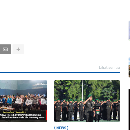
Lihat semua
( NEWS )