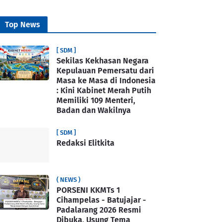
Top News
[ SDM ]
Sekilas Kekhasan Negara
Kepulauan Pemersatu dari
Masa ke Masa di Indonesia
: Kini Kabinet Merah Putih
Memiliki 109 Menteri,
Badan dan Wakilnya
[ SDM ]
Redaksi Elitkita
( NEWS )
PORSENI KKMTs 1
Cihampelas - Batujajar -
Padalarang 2026 Resmi
Dibuka, Usung Tema