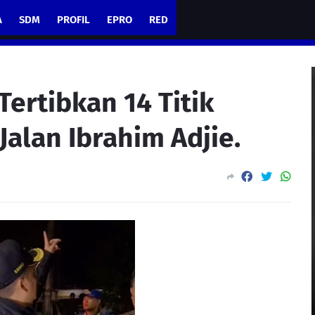
A
SDM
PROFIL
EPRO
RED
ertibkan 14 Titik
Jalan Ibrahim Adjie.