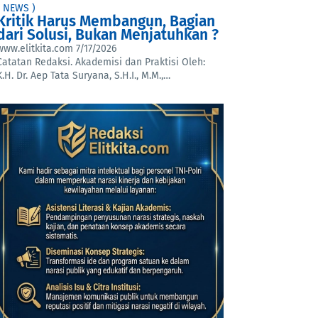
( NEWS )
Kritik Harus Membangun, Bagian
dari Solusi, Bukan Menjatuhkan ?
www.elitkita.com
7/17/2026
Catatan Redaksi. Akademisi dan Praktisi Oleh:
K.H. Dr. Aep Tata Suryana, S.H.I., M.M.,…