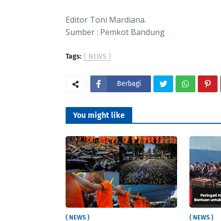
Editor Toni Mardiana.
Sumber : Pemkot Bandung
Tags:
( NEWS )
Berbagi
You might like
( NEWS )
( NEWS )