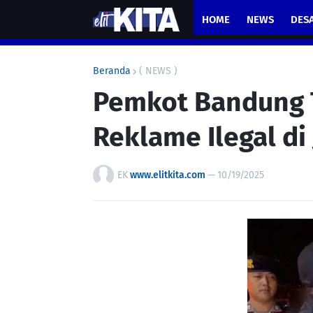
HOME
NEWS
DES
Beranda
( NEWS )
Pemkot Bandung T
Reklame Ilegal di 
EK
www.elitkita.com
—
10/19/2025