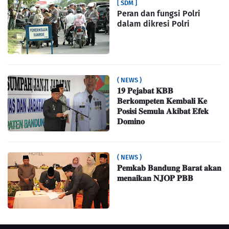
[ SDM ]
Peran dan fungsi Polri
dalam dikresi Polri
( NEWS )
𝟏𝟗 𝐏𝐞𝐣𝐚𝐛𝐚𝐭 𝐊𝐁𝐁
𝐁𝐞𝐫𝐤𝐨𝐦𝐩𝐞𝐭𝐞𝐧 𝐊𝐞𝐦𝐛𝐚𝐥𝐢 𝐊𝐞
𝐏𝐨𝐬𝐢𝐬𝐢 𝐒𝐞𝐦𝐮𝐥𝐚 𝐀𝐤𝐢𝐛𝐚𝐭 𝐄𝐟𝐞𝐤
𝐃𝐨𝐦𝐢𝐧𝐨
( NEWS )
𝐏𝐞𝐦𝐤𝐚𝐛 𝐁𝐚𝐧𝐝𝐮𝐧𝐠 𝐁𝐚𝐫𝐚𝐭 𝐚𝐤𝐚𝐧
𝐦𝐞𝐧𝐚𝐢𝐤𝐚𝐧 𝐍𝐉𝐎𝐏 𝐏𝐁𝐁