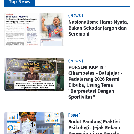
Top News
( NEWS )
Nasionalisme Harus Nyata,
Bukan Sekadar Jargon dan
Seremoni
( NEWS )
PORSENI KKMTs 1
Cihampelas - Batujajar -
Padalarang 2026 Resmi
Dibuka, Usung Tema
"Berprestasi Dengan
Sportivitas"
[ SDM ]
Sudut Pandang Praktisi
Psikologi : Jejak Rekam
Kepemimpinan Kepala