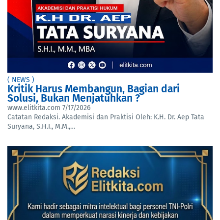
( NEWS )
Kritik Harus Membangun, Bagian dari
Solusi, Bukan Menjatuhkan ?
www.elitkita.com
7/17/2026
Catatan Redaksi. Akademisi dan Praktisi Oleh: K.H. Dr. Aep Tata
Suryana, S.H.I., M.M.,…