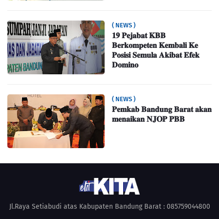
( NEWS )
𝟏𝟗 𝐏𝐞𝐣𝐚𝐛𝐚𝐭 𝐊𝐁𝐁
𝐁𝐞𝐫𝐤𝐨𝐦𝐩𝐞𝐭𝐞𝐧 𝐊𝐞𝐦𝐛𝐚𝐥𝐢 𝐊𝐞
𝐏𝐨𝐬𝐢𝐬𝐢 𝐒𝐞𝐦𝐮𝐥𝐚 𝐀𝐤𝐢𝐛𝐚𝐭 𝐄𝐟𝐞𝐤
𝐃𝐨𝐦𝐢𝐧𝐨
( NEWS )
𝐏𝐞𝐦𝐤𝐚𝐛 𝐁𝐚𝐧𝐝𝐮𝐧𝐠 𝐁𝐚𝐫𝐚𝐭 𝐚𝐤𝐚𝐧
𝐦𝐞𝐧𝐚𝐢𝐤𝐚𝐧 𝐍𝐉𝐎𝐏 𝐏𝐁𝐁
Jl.Raya Setiabudi atas Kabupaten Bandung Barat : 085759044800