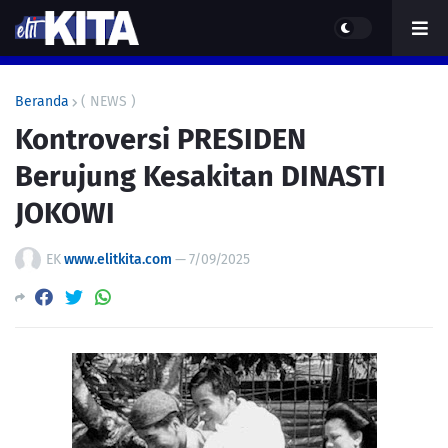
Beranda
( NEWS )
Kontroversi PRESIDEN
Berujung Kesakitan DINASTI
JOKOWI
EK
www.elitkita.com
—
7/09/2025