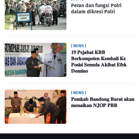
Peran dan fungsi Polri
dalam dikresi Polri
( NEWS )
𝟏𝟗 𝐏𝐞𝐣𝐚𝐛𝐚𝐭 𝐊𝐁𝐁
𝐁𝐞𝐫𝐤𝐨𝐦𝐩𝐞𝐭𝐞𝐧 𝐊𝐞𝐦𝐛𝐚𝐥𝐢 𝐊𝐞
𝐏𝐨𝐬𝐢𝐬𝐢 𝐒𝐞𝐦𝐮𝐥𝐚 𝐀𝐤𝐢𝐛𝐚𝐭 𝐄𝐟𝐞𝐤
𝐃𝐨𝐦𝐢𝐧𝐨
( NEWS )
𝐏𝐞𝐦𝐤𝐚𝐛 𝐁𝐚𝐧𝐝𝐮𝐧𝐠 𝐁𝐚𝐫𝐚𝐭 𝐚𝐤𝐚𝐧
𝐦𝐞𝐧𝐚𝐢𝐤𝐚𝐧 𝐍𝐉𝐎𝐏 𝐏𝐁𝐁