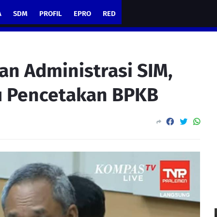
A
SDM
PROFIL
EPRO
RED
an Administrasi SIM,
u Pencetakan BPKB