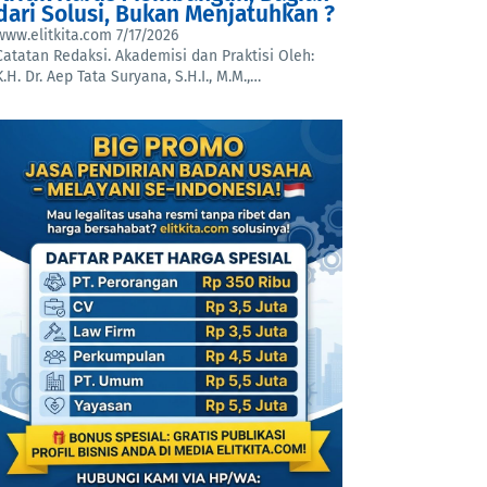
dari Solusi, Bukan Menjatuhkan ?
www.elitkita.com
7/17/2026
Catatan Redaksi. Akademisi dan Praktisi Oleh:
K.H. Dr. Aep Tata Suryana, S.H.I., M.M.,…