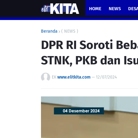
HOME
NEWS
DES
Beranda
( NEWS )
DPR RI Soroti Beb
STNK, PKB dan Is
EK
www.elitkita.com
—
12/07/2024