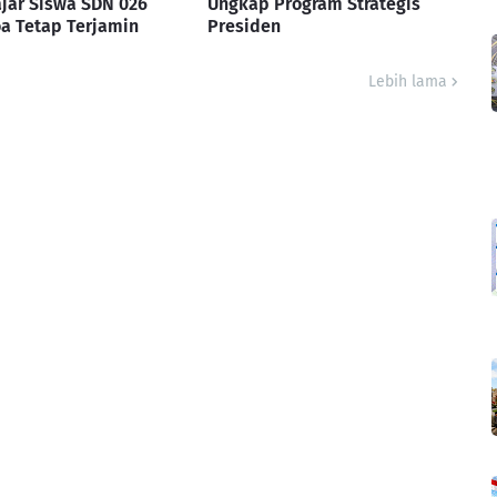
jar Siswa SDN 026
Ungkap Program Strategis
a Tetap Terjamin
Presiden
Lebih lama