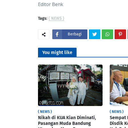
Editor Benk
Tags:
( NEWS )
Berbagi
You might like
( NEWS )
( NEWS )
Nikah di KUA Kian Diminati,
Sempat 
Pasangan Muda Bandung
Disdik K