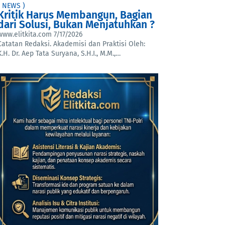
( NEWS )
Kritik Harus Membangun, Bagian
dari Solusi, Bukan Menjatuhkan ?
www.elitkita.com
7/17/2026
Catatan Redaksi. Akademisi dan Praktisi Oleh:
K.H. Dr. Aep Tata Suryana, S.H.I., M.M.,…