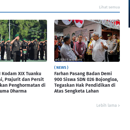
Lihat semua
( NEWS )
1 Kodam XIX Tuanku
Farhan Pasang Badan Demi
, Prajurit dan Persit
900 Siswa SDN 026 Bojongloa,
kan Penghormatan di
Tegaskan Hak Pendidikan di
suma Dharma
Atas Sengketa Lahan
Lebih lama