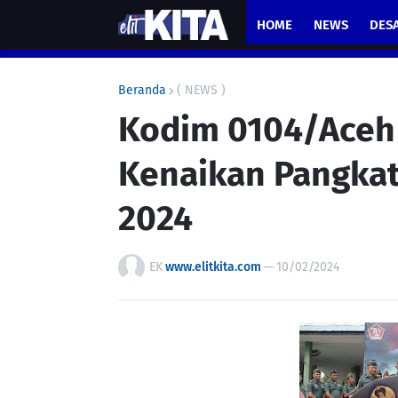
HOME
NEWS
DES
Beranda
( NEWS )
Kodim 0104/Aceh 
Kenaikan Pangkat
2024
EK
www.elitkita.com
—
10/02/2024