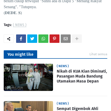
belum cukup terwujud "Sutini ada di Dapil 5 "Menang Rakyat
Senang". "Tutupnya.
(𝐃𝐄𝐃𝐄. 𝐒)
Tags:
( NEWS )
You might like
Lihat semua
( NEWS )
Nikah di KUA Kian Diminati,
Pasangan Muda Bandung
Utamakan Masa Depan
( NEWS )
Sempat Digembok Ahli