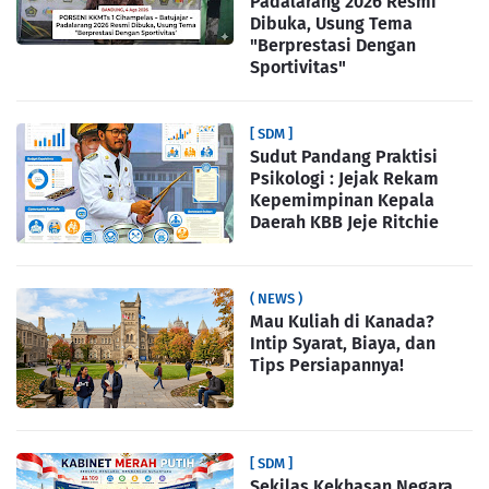
Padalarang 2026 Resmi
Dibuka, Usung Tema
"Berprestasi Dengan
Sportivitas"
[ SDM ]
Sudut Pandang Praktisi
Psikologi : Jejak Rekam
Kepemimpinan Kepala
Daerah KBB Jeje Ritchie
( NEWS )
Mau Kuliah di Kanada?
Intip Syarat, Biaya, dan
Tips Persiapannya!
[ SDM ]
Sekilas Kekhasan Negara