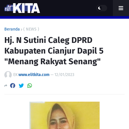
Beranda
( NEWS )
Hj. N Sutini Caleg DPRD
Kabupaten Cianjur Dapil 5
"Menang Rakyat Senang"
EK
www.elitkita.com
—
12/01/2023