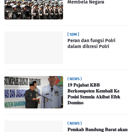
Membela Negara
[ SDM ]
Peran dan fungsi Polri
dalam dikresi Polri
( NEWS )
𝟏𝟗 𝐏𝐞𝐣𝐚𝐛𝐚𝐭 𝐊𝐁𝐁
𝐁𝐞𝐫𝐤𝐨𝐦𝐩𝐞𝐭𝐞𝐧 𝐊𝐞𝐦𝐛𝐚𝐥𝐢 𝐊𝐞
𝐏𝐨𝐬𝐢𝐬𝐢 𝐒𝐞𝐦𝐮𝐥𝐚 𝐀𝐤𝐢𝐛𝐚𝐭 𝐄𝐟𝐞𝐤
𝐃𝐨𝐦𝐢𝐧𝐨
( NEWS )
𝐏𝐞𝐦𝐤𝐚𝐛 𝐁𝐚𝐧𝐝𝐮𝐧𝐠 𝐁𝐚𝐫𝐚𝐭 𝐚𝐤𝐚𝐧