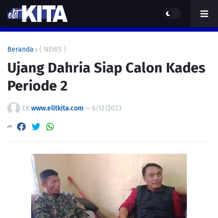
Beranda
( NEWS )
Ujang Dahria Siap Calon Kades
Periode 2
EK
www.elitkita.com
—
6/12/2023