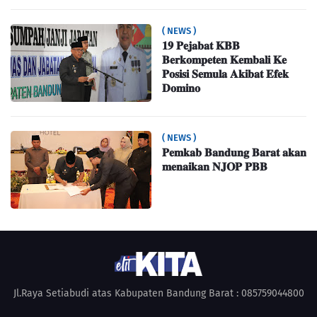
( NEWS )
𝟏𝟗 𝐏𝐞𝐣𝐚𝐛𝐚𝐭 𝐊𝐁𝐁
𝐁𝐞𝐫𝐤𝐨𝐦𝐩𝐞𝐭𝐞𝐧 𝐊𝐞𝐦𝐛𝐚𝐥𝐢 𝐊𝐞
𝐏𝐨𝐬𝐢𝐬𝐢 𝐒𝐞𝐦𝐮𝐥𝐚 𝐀𝐤𝐢𝐛𝐚𝐭 𝐄𝐟𝐞𝐤
𝐃𝐨𝐦𝐢𝐧𝐨
( NEWS )
𝐏𝐞𝐦𝐤𝐚𝐛 𝐁𝐚𝐧𝐝𝐮𝐧𝐠 𝐁𝐚𝐫𝐚𝐭 𝐚𝐤𝐚𝐧
𝐦𝐞𝐧𝐚𝐢𝐤𝐚𝐧 𝐍𝐉𝐎𝐏 𝐏𝐁𝐁
Jl.Raya Setiabudi atas Kabupaten Bandung Barat : 085759044800