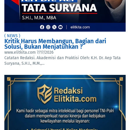
( NEWS )
Kritik Harus Membangun, Bagian dari
Solusi, Bukan Menjatuhkan ?
www.elitkita.com
7/17/2026
Catatan Redaksi. Akademisi dan Praktisi Oleh: K.H. Dr. Aep Tata
Suryana, S.H.I., M.M.,…