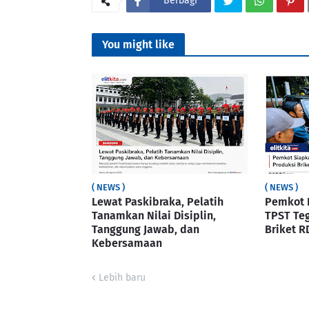
Berbagi
You might like
( NEWS )
( NEWS )
Lewat Paskibraka, Pelatih
Pemkot 
Tanamkan Nilai Disiplin,
TPST Te
Tanggung Jawab, dan
Briket R
Kebersamaan
Lebih baru