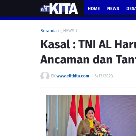
HOME
NEWS
DES
Beranda
( NEWS )
Kasal : TNI AL H
Ancaman dan Tan
EK
www.elitkita.com
—
6/13/2023