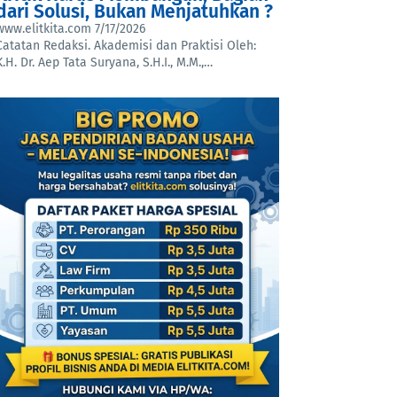
dari Solusi, Bukan Menjatuhkan ?
www.elitkita.com
7/17/2026
Catatan Redaksi. Akademisi dan Praktisi Oleh:
K.H. Dr. Aep Tata Suryana, S.H.I., M.M.,…