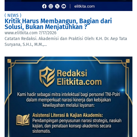
( NEWS )
Kritik Harus Membangun, Bagian dari
Solusi, Bukan Menjatuhkan ?
www.elitkita.com
7/17/2026
Catatan Redaksi. Akademisi dan Praktisi Oleh: K.H. Dr. Aep Tata
Suryana, S.H.I., M.M.,…