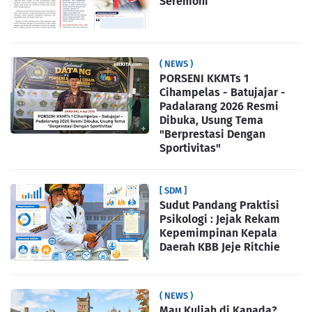
Seremoni
( NEWS )
PORSENI KKMTs 1
Cihampelas - Batujajar -
Padalarang 2026 Resmi
Dibuka, Usung Tema
"Berprestasi Dengan
Sportivitas"
[ SDM ]
Sudut Pandang Praktisi
Psikologi : Jejak Rekam
Kepemimpinan Kepala
Daerah KBB Jeje Ritchie
( NEWS )
Mau Kuliah di Kanada?