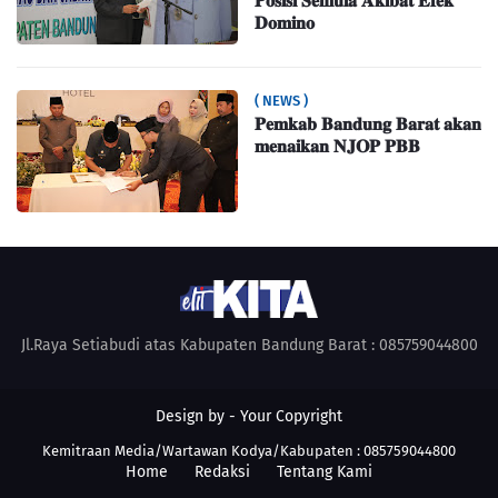
𝐏𝐨𝐬𝐢𝐬𝐢 𝐒𝐞𝐦𝐮𝐥𝐚 𝐀𝐤𝐢𝐛𝐚𝐭 𝐄𝐟𝐞𝐤
𝐃𝐨𝐦𝐢𝐧𝐨
( NEWS )
𝐏𝐞𝐦𝐤𝐚𝐛 𝐁𝐚𝐧𝐝𝐮𝐧𝐠 𝐁𝐚𝐫𝐚𝐭 𝐚𝐤𝐚𝐧
𝐦𝐞𝐧𝐚𝐢𝐤𝐚𝐧 𝐍𝐉𝐎𝐏 𝐏𝐁𝐁
Jl.Raya Setiabudi atas Kabupaten Bandung Barat : 085759044800
Design by -
Your Copyright
Kemitraan Media/Wartawan Kodya/Kabupaten : 085759044800
Home
Redaksi
Tentang Kami