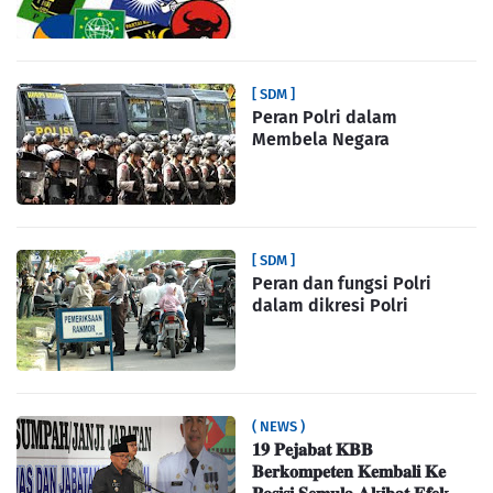
[ SDM ]
Peran Polri dalam
Membela Negara
[ SDM ]
Peran dan fungsi Polri
dalam dikresi Polri
( NEWS )
𝟏𝟗 𝐏𝐞𝐣𝐚𝐛𝐚𝐭 𝐊𝐁𝐁
𝐁𝐞𝐫𝐤𝐨𝐦𝐩𝐞𝐭𝐞𝐧 𝐊𝐞𝐦𝐛𝐚𝐥𝐢 𝐊𝐞