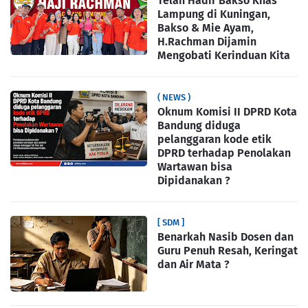
Telah Hadir Bakso Khas
Lampung di Kuningan,
Bakso & Mie Ayam,
H.Rachman Dijamin
Mengobati Kerinduan Kita
( NEWS )
Oknum Komisi II DPRD Kota
Bandung diduga
pelanggaran kode etik
DPRD terhadap Penolakan
Wartawan bisa
Dipidanakan ?
[ SDM ]
Benarkah Nasib Dosen dan
Guru Penuh Resah, Keringat
dan Air Mata ?