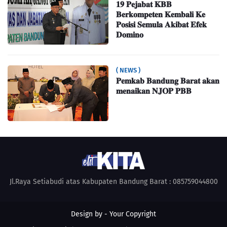
𝟏𝟗 𝐏𝐞𝐣𝐚𝐛𝐚𝐭 𝐊𝐁𝐁
𝐁𝐞𝐫𝐤𝐨𝐦𝐩𝐞𝐭𝐞𝐧 𝐊𝐞𝐦𝐛𝐚𝐥𝐢 𝐊𝐞
𝐏𝐨𝐬𝐢𝐬𝐢 𝐒𝐞𝐦𝐮𝐥𝐚 𝐀𝐤𝐢𝐛𝐚𝐭 𝐄𝐟𝐞𝐤
𝐃𝐨𝐦𝐢𝐧𝐨
( NEWS )
𝐏𝐞𝐦𝐤𝐚𝐛 𝐁𝐚𝐧𝐝𝐮𝐧𝐠 𝐁𝐚𝐫𝐚𝐭 𝐚𝐤𝐚𝐧
𝐦𝐞𝐧𝐚𝐢𝐤𝐚𝐧 𝐍𝐉𝐎𝐏 𝐏𝐁𝐁
Jl.Raya Setiabudi atas Kabupaten Bandung Barat : 085759044800
Design by -
Your Copyright