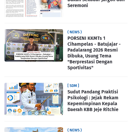
Seremoni
( NEWS )
PORSENI KKMTs 1
Cihampelas - Batujajar -
Padalarang 2026 Resmi
Dibuka, Usung Tema
"Berprestasi Dengan
Sportivitas"
[ SDM ]
Sudut Pandang Praktisi
Psikologi : Jejak Rekam
Kepemimpinan Kepala
Daerah KBB Jeje Ritchie
( NEWS )