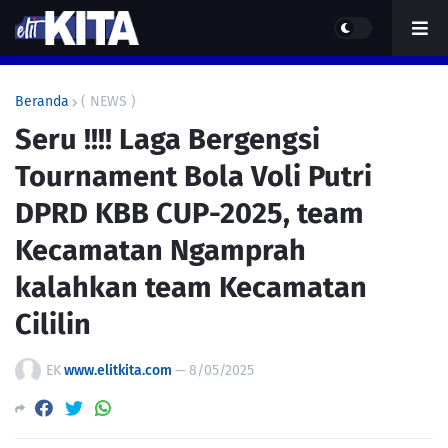
Beranda
( NEWS )
Seru !!!! Laga Bergengsi
Tournament Bola Voli Putri
DPRD KBB CUP-2025, team
Kecamatan Ngamprah
kalahkan team Kecamatan
Cililin
EK
www.elitkita.com
—
8/05/2025