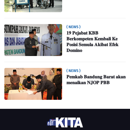
( NEWS )
𝟏𝟗 𝐏𝐞𝐣𝐚𝐛𝐚𝐭 𝐊𝐁𝐁
𝐁𝐞𝐫𝐤𝐨𝐦𝐩𝐞𝐭𝐞𝐧 𝐊𝐞𝐦𝐛𝐚𝐥𝐢 𝐊𝐞
𝐏𝐨𝐬𝐢𝐬𝐢 𝐒𝐞𝐦𝐮𝐥𝐚 𝐀𝐤𝐢𝐛𝐚𝐭 𝐄𝐟𝐞𝐤
𝐃𝐨𝐦𝐢𝐧𝐨
( NEWS )
𝐏𝐞𝐦𝐤𝐚𝐛 𝐁𝐚𝐧𝐝𝐮𝐧𝐠 𝐁𝐚𝐫𝐚𝐭 𝐚𝐤𝐚𝐧
𝐦𝐞𝐧𝐚𝐢𝐤𝐚𝐧 𝐍𝐉𝐎𝐏 𝐏𝐁𝐁