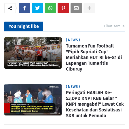
You might like
Lihat semua
( NEWS )
Turnamen Fun Football
"Pipih Supriati Cup"
Meriahkan HUT RI ke-81 di
Lapangan Tumaritis
Ciburuy
( NEWS )
Peringati HARLAH Ke-
53,DPD KNPI KBB Gelar "
KNPI mengabdi" Lewat Cek
Kesehatan dan Sosialisasi
SKB untuk Pemuda