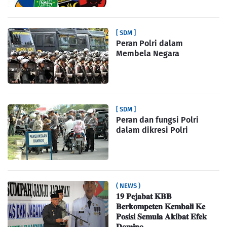
[ SDM ]
Peran Polri dalam
Membela Negara
[ SDM ]
Peran dan fungsi Polri
dalam dikresi Polri
( NEWS )
𝟏𝟗 𝐏𝐞𝐣𝐚𝐛𝐚𝐭 𝐊𝐁𝐁
𝐁𝐞𝐫𝐤𝐨𝐦𝐩𝐞𝐭𝐞𝐧 𝐊𝐞𝐦𝐛𝐚𝐥𝐢 𝐊𝐞
𝐏𝐨𝐬𝐢𝐬𝐢 𝐒𝐞𝐦𝐮𝐥𝐚 𝐀𝐤𝐢𝐛𝐚𝐭 𝐄𝐟𝐞𝐤
𝐃𝐨𝐦𝐢𝐧𝐨