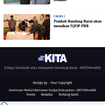
( NEWS )
𝐏𝐞𝐦𝐤𝐚𝐛 𝐁𝐚𝐧𝐝𝐮𝐧𝐠 𝐁𝐚𝐫𝐚𝐭 𝐚𝐤𝐚𝐧
𝐦𝐞𝐧𝐚𝐢𝐤𝐚𝐧 𝐍𝐉𝐎𝐏 𝐏𝐁𝐁
Jl.Raya Setiabudi atas Kabupaten Bandung Barat : 085759044800
Design by -
Your Copyright
Kemitraan Media/Wartawan Kodya/Kabupaten : 085759044800
Home
Redaksi
Tentang Kami