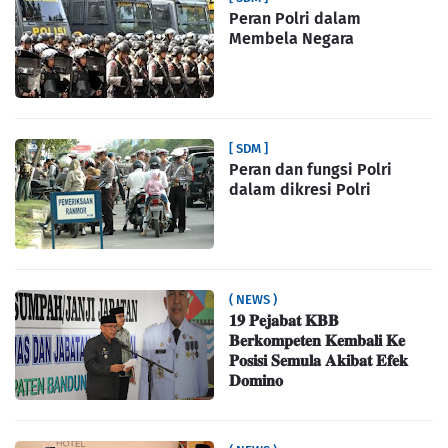
Peran Polri dalam
Membela Negara
[ SDM ]
Peran dan fungsi Polri
dalam dikresi Polri
( NEWS )
𝟏𝟗 𝐏𝐞𝐣𝐚𝐛𝐚𝐭 𝐊𝐁𝐁
𝐁𝐞𝐫𝐤𝐨𝐦𝐩𝐞𝐭𝐞𝐧 𝐊𝐞𝐦𝐛𝐚𝐥𝐢 𝐊𝐞
𝐏𝐨𝐬𝐢𝐬𝐢 𝐒𝐞𝐦𝐮𝐥𝐚 𝐀𝐤𝐢𝐛𝐚𝐭 𝐄𝐟𝐞𝐤
𝐃𝐨𝐦𝐢𝐧𝐨