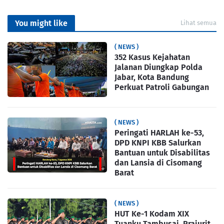
You might like
Lihat semua
( NEWS )
352 Kasus Kejahatan
Jalanan Diungkap Polda
Jabar, Kota Bandung
Perkuat Patroli Gabungan
( NEWS )
Peringati HARLAH ke-53,
DPD KNPI KBB Salurkan
Bantuan untuk Disabilitas
dan Lansia di Cisomang
Barat
( NEWS )
HUT Ke-1 Kodam XIX
Tuanku Tambusai, Prajurit