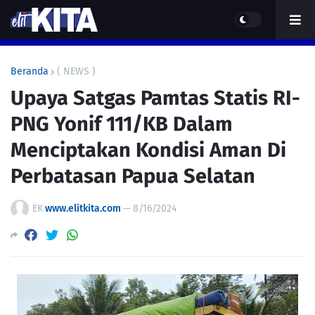
Beranda
( NEWS )
Upaya Satgas Pamtas Statis RI-
PNG Yonif 111/KB Dalam
Menciptakan Kondisi Aman Di
Perbatasan Papua Selatan
EK
www.elitkita.com
—
8/16/2024