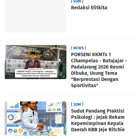
[ SDM ]
Redaksi Elitkita
( NEWS )
PORSENI KKMTs 1
Cihampelas - Batujajar -
Padalarang 2026 Resmi
Dibuka, Usung Tema
"Berprestasi Dengan
Sportivitas"
[ SDM ]
Sudut Pandang Praktisi
Psikologi : Jejak Rekam
Kepemimpinan Kepala
Daerah KBB Jeje Ritchie