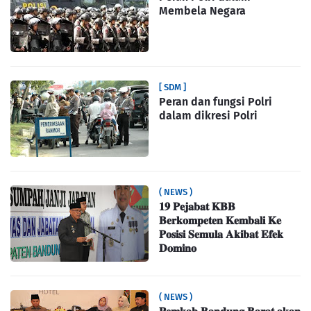
Membela Negara
[ SDM ]
Peran dan fungsi Polri
dalam dikresi Polri
( NEWS )
𝟏𝟗 𝐏𝐞𝐣𝐚𝐛𝐚𝐭 𝐊𝐁𝐁
𝐁𝐞𝐫𝐤𝐨𝐦𝐩𝐞𝐭𝐞𝐧 𝐊𝐞𝐦𝐛𝐚𝐥𝐢 𝐊𝐞
𝐏𝐨𝐬𝐢𝐬𝐢 𝐒𝐞𝐦𝐮𝐥𝐚 𝐀𝐤𝐢𝐛𝐚𝐭 𝐄𝐟𝐞𝐤
𝐃𝐨𝐦𝐢𝐧𝐨
( NEWS )