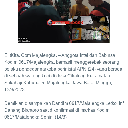
ElitKita. Com Majalengka, – Anggota Intel dan Babinsa
Kodim 0617/Majalengka, berhasil menggerebek seorang
pelaku pengedar narkoba berinisial APN (24) yang berada
di sebuah warung kopi di desa Cikalong Kecamatan
Sukahaji Kabupaten Majalengka Jawa Barat Minggu,
13/8/2023.
Demikian disampaikan Dandim 0617/Majalengka Letkol Inf
Danang Biantoro saat dikonfirmasi di markas Kodim
0617/Majalengka Senin, (14/8).