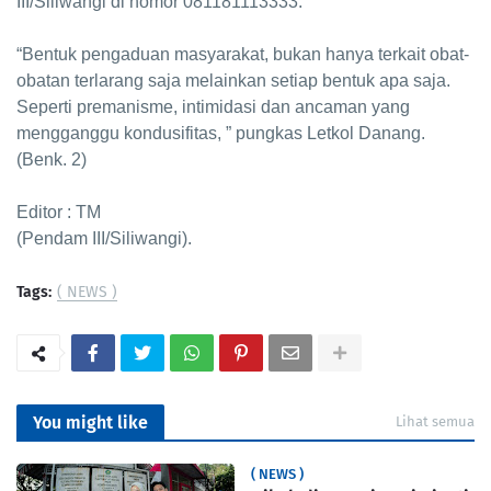
III/Siliwangi di nomor 081181113333.
“Bentuk pengaduan masyarakat, bukan hanya terkait obat-
obatan terlarang saja melainkan setiap bentuk apa saja.
Seperti premanisme, intimidasi dan ancaman yang
mengganggu kondusifitas, ” pungkas Letkol Danang.
(Benk. 2)
Editor : TM
(Pendam III/Siliwangi).
Tags:
( NEWS )
You might like
Lihat semua
( NEWS )