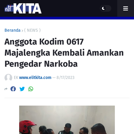
Beranda
( NEWS )
Anggota Kodim 0617
Majalengka Kembali Amankan
Pengedar Narkoba
EK
www.elitkita.com
—
8/17/2023