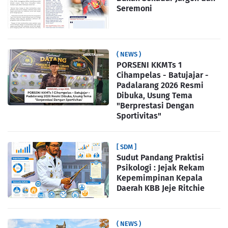
Seremoni
( NEWS )
PORSENI KKMTs 1
Cihampelas - Batujajar -
Padalarang 2026 Resmi
Dibuka, Usung Tema
"Berprestasi Dengan
Sportivitas"
[ SDM ]
Sudut Pandang Praktisi
Psikologi : Jejak Rekam
Kepemimpinan Kepala
Daerah KBB Jeje Ritchie
( NEWS )