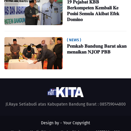
𝟏𝟗 𝐏𝐞𝐣𝐚𝐛𝐚𝐭 𝐊𝐁𝐁
𝐁𝐞𝐫𝐤𝐨𝐦𝐩𝐞𝐭𝐞𝐧 𝐊𝐞𝐦𝐛𝐚𝐥𝐢 𝐊𝐞
𝐏𝐨𝐬𝐢𝐬𝐢 𝐒𝐞𝐦𝐮𝐥𝐚 𝐀𝐤𝐢𝐛𝐚𝐭 𝐄𝐟𝐞𝐤
𝐃𝐨𝐦𝐢𝐧𝐨
( NEWS )
𝐏𝐞𝐦𝐤𝐚𝐛 𝐁𝐚𝐧𝐝𝐮𝐧𝐠 𝐁𝐚𝐫𝐚𝐭 𝐚𝐤𝐚𝐧
𝐦𝐞𝐧𝐚𝐢𝐤𝐚𝐧 𝐍𝐉𝐎𝐏 𝐏𝐁𝐁
Jl.Raya Setiabudi atas Kabupaten Bandung Barat : 085759044800
Design by -
Your Copyright