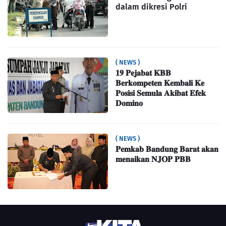
dalam dikresi Polri
( NEWS )
𝟏𝟗 𝐏𝐞𝐣𝐚𝐛𝐚𝐭 𝐊𝐁𝐁
𝐁𝐞𝐫𝐤𝐨𝐦𝐩𝐞𝐭𝐞𝐧 𝐊𝐞𝐦𝐛𝐚𝐥𝐢 𝐊𝐞
𝐏𝐨𝐬𝐢𝐬𝐢 𝐒𝐞𝐦𝐮𝐥𝐚 𝐀𝐤𝐢𝐛𝐚𝐭 𝐄𝐟𝐞𝐤
𝐃𝐨𝐦𝐢𝐧𝐨
( NEWS )
𝐏𝐞𝐦𝐤𝐚𝐛 𝐁𝐚𝐧𝐝𝐮𝐧𝐠 𝐁𝐚𝐫𝐚𝐭 𝐚𝐤𝐚𝐧
𝐦𝐞𝐧𝐚𝐢𝐤𝐚𝐧 𝐍𝐉𝐎𝐏 𝐏𝐁𝐁