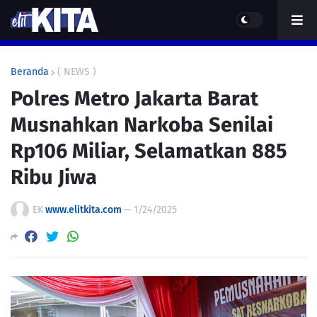
Beranda
( NEWS )
Polres Metro Jakarta Barat
Musnahkan Narkoba Senilai
Rp106 Miliar, Selamatkan 885
Ribu Jiwa
EK
www.elitkita.com
—
1/24/2025