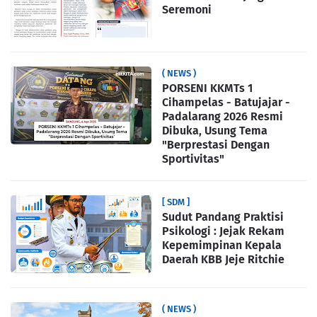
Seremoni
( NEWS )
PORSENI KKMTs 1
Cihampelas - Batujajar -
Padalarang 2026 Resmi
Dibuka, Usung Tema
"Berprestasi Dengan
Sportivitas"
[ SDM ]
Sudut Pandang Praktisi
Psikologi : Jejak Rekam
Kepemimpinan Kepala
Daerah KBB Jeje Ritchie
( NEWS )