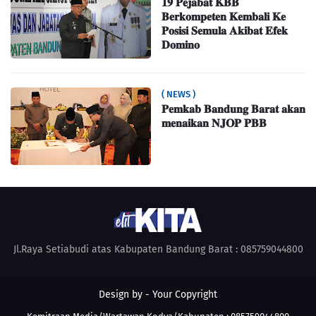
𝟏𝟗 𝐏𝐞𝐣𝐚𝐛𝐚𝐭 𝐊𝐁𝐁
𝐁𝐞𝐫𝐤𝐨𝐦𝐩𝐞𝐭𝐞𝐧 𝐊𝐞𝐦𝐛𝐚𝐥𝐢 𝐊𝐞
𝐏𝐨𝐬𝐢𝐬𝐢 𝐒𝐞𝐦𝐮𝐥𝐚 𝐀𝐤𝐢𝐛𝐚𝐭 𝐄𝐟𝐞𝐤
𝐃𝐨𝐦𝐢𝐧𝐨
( NEWS )
𝐏𝐞𝐦𝐤𝐚𝐛 𝐁𝐚𝐧𝐝𝐮𝐧𝐠 𝐁𝐚𝐫𝐚𝐭 𝐚𝐤𝐚𝐧
𝐦𝐞𝐧𝐚𝐢𝐤𝐚𝐧 𝐍𝐉𝐎𝐏 𝐏𝐁𝐁
Jl.Raya Setiabudi atas Kabupaten Bandung Barat : 085759044800
Design by -
Your Copyright