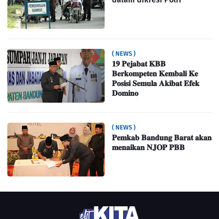
( NEWS )
𝟏𝟗 𝐏𝐞𝐣𝐚𝐛𝐚𝐭 𝐊𝐁𝐁
𝐁𝐞𝐫𝐤𝐨𝐦𝐩𝐞𝐭𝐞𝐧 𝐊𝐞𝐦𝐛𝐚𝐥𝐢 𝐊𝐞
𝐏𝐨𝐬𝐢𝐬𝐢 𝐒𝐞𝐦𝐮𝐥𝐚 𝐀𝐤𝐢𝐛𝐚𝐭 𝐄𝐟𝐞𝐤
𝐃𝐨𝐦𝐢𝐧𝐨
( NEWS )
𝐏𝐞𝐦𝐤𝐚𝐛 𝐁𝐚𝐧𝐝𝐮𝐧𝐠 𝐁𝐚𝐫𝐚𝐭 𝐚𝐤𝐚𝐧
𝐦𝐞𝐧𝐚𝐢𝐤𝐚𝐧 𝐍𝐉𝐎𝐏 𝐏𝐁𝐁