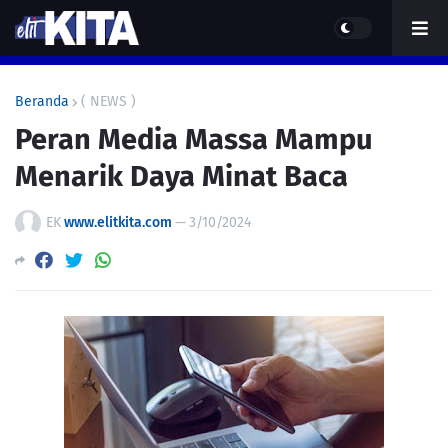
Beranda
( NEWS )
Peran Media Massa Mampu
Menarik Daya Minat Baca
EK
www.elitkita.com
—
3/10/2024