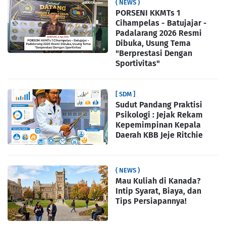
( NEWS )
PORSENI KKMTs 1
Cihampelas - Batujajar -
Padalarang 2026 Resmi
Dibuka, Usung Tema
"Berprestasi Dengan
Sportivitas"
[ SDM ]
Sudut Pandang Praktisi
Psikologi : Jejak Rekam
Kepemimpinan Kepala
Daerah KBB Jeje Ritchie
( NEWS )
Mau Kuliah di Kanada?
Intip Syarat, Biaya, dan
Tips Persiapannya!