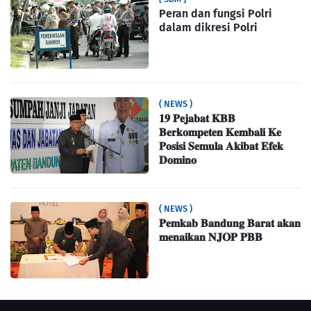
Peran dan fungsi Polri
dalam dikresi Polri
( NEWS )
𝟏𝟗 𝐏𝐞𝐣𝐚𝐛𝐚𝐭 𝐊𝐁𝐁
𝐁𝐞𝐫𝐤𝐨𝐦𝐩𝐞𝐭𝐞𝐧 𝐊𝐞𝐦𝐛𝐚𝐥𝐢 𝐊𝐞
𝐏𝐨𝐬𝐢𝐬𝐢 𝐒𝐞𝐦𝐮𝐥𝐚 𝐀𝐤𝐢𝐛𝐚𝐭 𝐄𝐟𝐞𝐤
𝐃𝐨𝐦𝐢𝐧𝐨
( NEWS )
𝐏𝐞𝐦𝐤𝐚𝐛 𝐁𝐚𝐧𝐝𝐮𝐧𝐠 𝐁𝐚𝐫𝐚𝐭 𝐚𝐤𝐚𝐧
𝐦𝐞𝐧𝐚𝐢𝐤𝐚𝐧 𝐍𝐉𝐎𝐏 𝐏𝐁𝐁