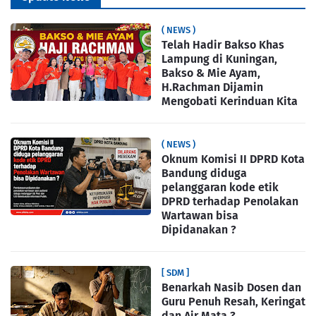
( NEWS )
Telah Hadir Bakso Khas
Lampung di Kuningan,
Bakso & Mie Ayam,
H.Rachman Dijamin
Mengobati Kerinduan Kita
( NEWS )
Oknum Komisi II DPRD Kota
Bandung diduga
pelanggaran kode etik
DPRD terhadap Penolakan
Wartawan bisa
Dipidanakan ?
[ SDM ]
Benarkah Nasib Dosen dan
Guru Penuh Resah, Keringat
dan Air Mata ?