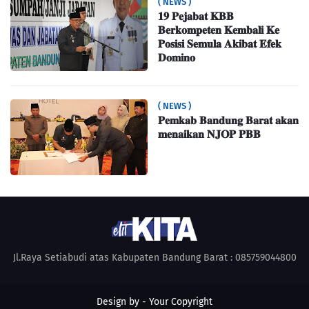
( NEWS )
𝟏𝟗 𝐏𝐞𝐣𝐚𝐛𝐚𝐭 𝐊𝐁𝐁
𝐁𝐞𝐫𝐤𝐨𝐦𝐩𝐞𝐭𝐞𝐧 𝐊𝐞𝐦𝐛𝐚𝐥𝐢 𝐊𝐞
𝐏𝐨𝐬𝐢𝐬𝐢 𝐒𝐞𝐦𝐮𝐥𝐚 𝐀𝐤𝐢𝐛𝐚𝐭 𝐄𝐟𝐞𝐤
𝐃𝐨𝐦𝐢𝐧𝐨
( NEWS )
𝐏𝐞𝐦𝐤𝐚𝐛 𝐁𝐚𝐧𝐝𝐮𝐧𝐠 𝐁𝐚𝐫𝐚𝐭 𝐚𝐤𝐚𝐧
𝐦𝐞𝐧𝐚𝐢𝐤𝐚𝐧 𝐍𝐉𝐎𝐏 𝐏𝐁𝐁
Jl.Raya Setiabudi atas Kabupaten Bandung Barat : 085759044800
Design by -
Your Copyright