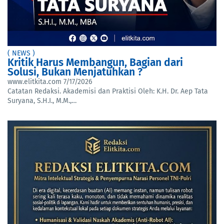
( NEWS )
Kritik Harus Membangun, Bagian dari
Solusi, Bukan Menjatuhkan ?
www.elitkita.com
7/17/2026
Catatan Redaksi. Akademisi dan Praktisi Oleh: K.H. Dr. Aep Tata
Suryana, S.H.I., M.M.,…