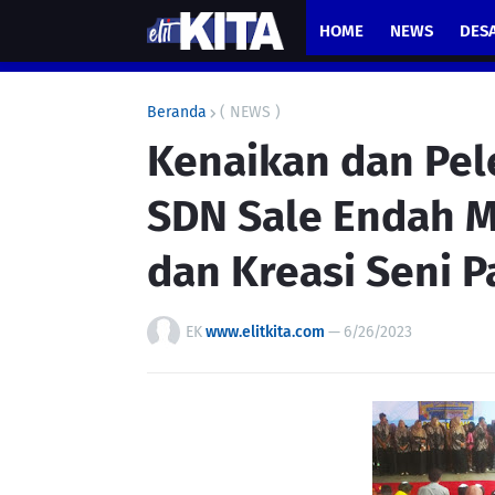
HOME
NEWS
DES
Beranda
( NEWS )
Kenaikan dan Pel
SDN Sale Endah M
dan Kreasi Seni P
EK
www.elitkita.com
—
6/26/2023