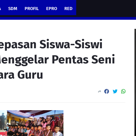
A
SDM
PROFIL
EPRO
RED
epasan Siswa-Siswi
enggelar Pentas Seni
ara Guru