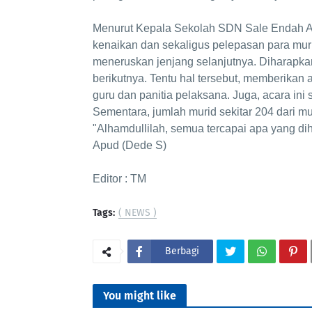
Menurut Kepala Sekolah SDN Sale Endah Ap
kenaikan dan sekaligus pelepasan para muri
meneruskan jenjang selanjutnya. Diharapka
berikutnya. Tentu hal tersebut, memberikan
guru dan panitia pelaksana. Juga, acara in
Sementara, jumlah murid sekitar 204 dari mul
"Alhamdullilah, semua tercapai apa yang di
Apud (Dede S)
Editor : TM
Tags:
( NEWS )
Berbagi
You might like