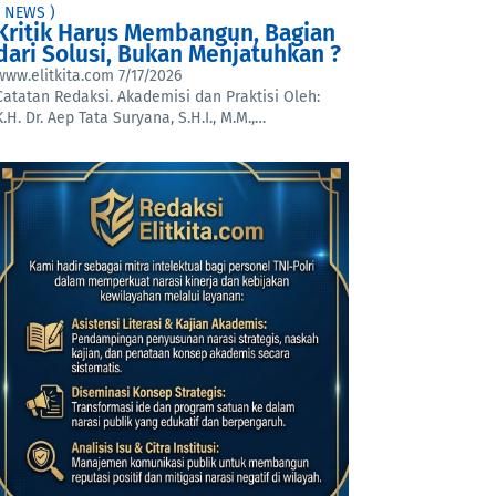
( NEWS )
Kritik Harus Membangun, Bagian
dari Solusi, Bukan Menjatuhkan ?
www.elitkita.com
7/17/2026
Catatan Redaksi. Akademisi dan Praktisi Oleh:
K.H. Dr. Aep Tata Suryana, S.H.I., M.M.,…