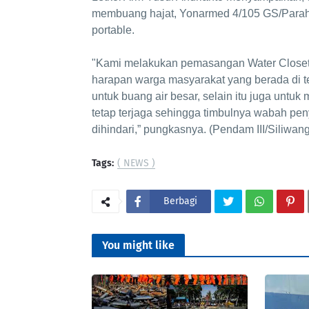
membuang hajat, Yonarmed 4/105 GS/Para
portable.
"Kami melakukan pemasangan Water Closet 
harapan warga masyarakat yang berada di t
untuk buang air besar, selain itu juga unt
tetap terjaga sehingga timbulnya wabah p
dihindari,” pungkasnya. (Pendam III/Siliwangi).
Tags:
( NEWS )
Berbagi
You might like