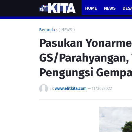
HOME
NEWS
DES
Beranda
( NEWS )
Pasukan Yonarme
GS/Parahyangan, 
Pengungsi Gempa 
EK
www.elitkita.com
—
11/30/2022