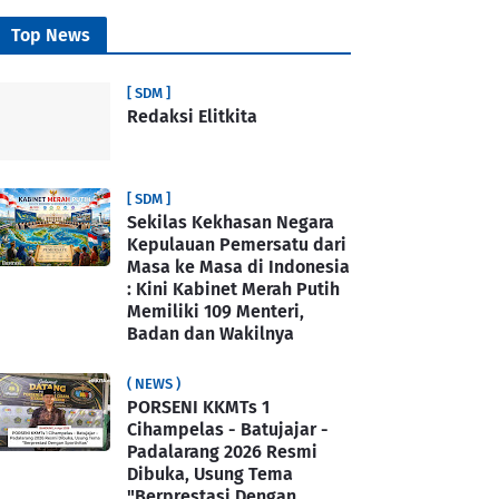
Top News
[ SDM ]
Redaksi Elitkita
[ SDM ]
Sekilas Kekhasan Negara
Kepulauan Pemersatu dari
Masa ke Masa di Indonesia
: Kini Kabinet Merah Putih
Memiliki 109 Menteri,
Badan dan Wakilnya
( NEWS )
PORSENI KKMTs 1
Cihampelas - Batujajar -
Padalarang 2026 Resmi
Dibuka, Usung Tema
"Berprestasi Dengan