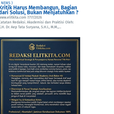
( NEWS )
Kritik Harus Membangun, Bagian
dari Solusi, Bukan Menjatuhkan ?
www.elitkita.com
7/17/2026
Catatan Redaksi. Akademisi dan Praktisi Oleh:
K.H. Dr. Aep Tata Suryana, S.H.I., M.M.,…