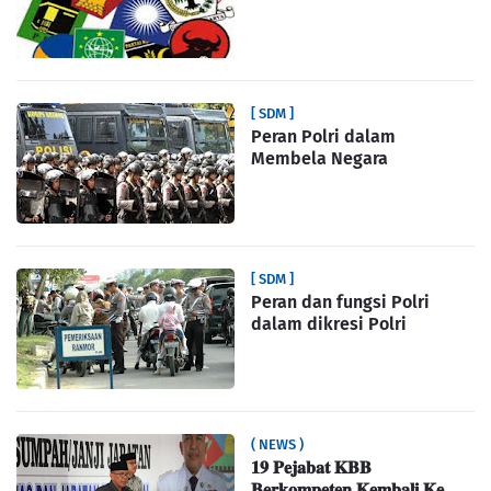
[ SDM ]
Peran Polri dalam
Membela Negara
[ SDM ]
Peran dan fungsi Polri
dalam dikresi Polri
( NEWS )
𝟏𝟗 𝐏𝐞𝐣𝐚𝐛𝐚𝐭 𝐊𝐁𝐁
𝐁𝐞𝐫𝐤𝐨𝐦𝐩𝐞𝐭𝐞𝐧 𝐊𝐞𝐦𝐛𝐚𝐥𝐢 𝐊𝐞