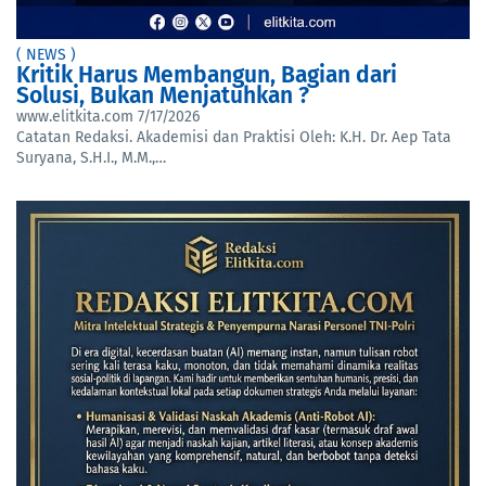
( NEWS )
Kritik Harus Membangun, Bagian dari
Solusi, Bukan Menjatuhkan ?
www.elitkita.com
7/17/2026
Catatan Redaksi. Akademisi dan Praktisi Oleh: K.H. Dr. Aep Tata
Suryana, S.H.I., M.M.,…