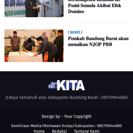
𝐏𝐨𝐬𝐢𝐬𝐢 𝐒𝐞𝐦𝐮𝐥𝐚 𝐀𝐤𝐢𝐛𝐚𝐭 𝐄𝐟𝐞𝐤
𝐃𝐨𝐦𝐢𝐧𝐨
( NEWS )
𝐏𝐞𝐦𝐤𝐚𝐛 𝐁𝐚𝐧𝐝𝐮𝐧𝐠 𝐁𝐚𝐫𝐚𝐭 𝐚𝐤𝐚𝐧
𝐦𝐞𝐧𝐚𝐢𝐤𝐚𝐧 𝐍𝐉𝐎𝐏 𝐏𝐁𝐁
Jl.Raya Setiabudi atas Kabupaten Bandung Barat : 085759044800
Design by -
Your Copyright
Kemitraan Media/Wartawan Kodya/Kabupaten : 085759044800
Home
Redaksi
Tentang Kami