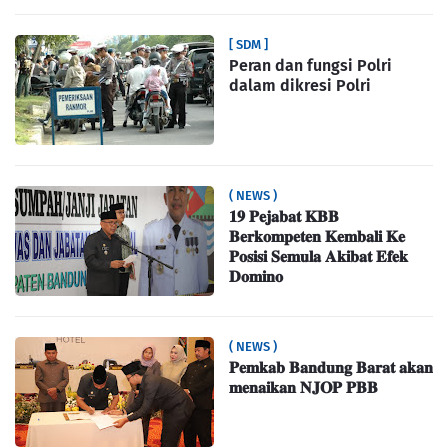
[ SDM ]
Peran dan fungsi Polri
dalam dikresi Polri
( NEWS )
𝟏𝟗 𝐏𝐞𝐣𝐚𝐛𝐚𝐭 𝐊𝐁𝐁
𝐁𝐞𝐫𝐤𝐨𝐦𝐩𝐞𝐭𝐞𝐧 𝐊𝐞𝐦𝐛𝐚𝐥𝐢 𝐊𝐞
𝐏𝐨𝐬𝐢𝐬𝐢 𝐒𝐞𝐦𝐮𝐥𝐚 𝐀𝐤𝐢𝐛𝐚𝐭 𝐄𝐟𝐞𝐤
𝐃𝐨𝐦𝐢𝐧𝐨
( NEWS )
𝐏𝐞𝐦𝐤𝐚𝐛 𝐁𝐚𝐧𝐝𝐮𝐧𝐠 𝐁𝐚𝐫𝐚𝐭 𝐚𝐤𝐚𝐧
𝐦𝐞𝐧𝐚𝐢𝐤𝐚𝐧 𝐍𝐉𝐎𝐏 𝐏𝐁𝐁