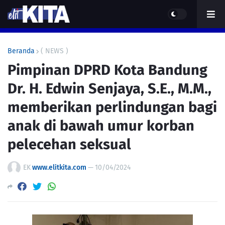
Beranda
( NEWS )
Pimpinan DPRD Kota Bandung
Dr. H. Edwin Senjaya, S.E., M.M.,
memberikan perlindungan bagi
anak di bawah umur korban
pelecehan seksual
EK
www.elitkita.com
—
10/04/2024