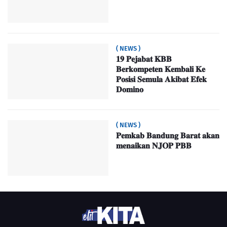
( NEWS )
𝟏𝟗 𝐏𝐞𝐣𝐚𝐛𝐚𝐭 𝐊𝐁𝐁
𝐁𝐞𝐫𝐤𝐨𝐦𝐩𝐞𝐭𝐞𝐧 𝐊𝐞𝐦𝐛𝐚𝐥𝐢 𝐊𝐞
𝐏𝐨𝐬𝐢𝐬𝐢 𝐒𝐞𝐦𝐮𝐥𝐚 𝐀𝐤𝐢𝐛𝐚𝐭 𝐄𝐟𝐞𝐤
𝐃𝐨𝐦𝐢𝐧𝐨
( NEWS )
𝐏𝐞𝐦𝐤𝐚𝐛 𝐁𝐚𝐧𝐝𝐮𝐧𝐠 𝐁𝐚𝐫𝐚𝐭 𝐚𝐤𝐚𝐧
𝐦𝐞𝐧𝐚𝐢𝐤𝐚𝐧 𝐍𝐉𝐎𝐏 𝐏𝐁𝐁